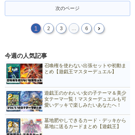
次のページ
1
次
2
3
…
6
へ
今週の人気記事
召喚権を使わない出張セットや初動ま
とめ【遊戯王マスターデュエル】
遊戯王のかわいい女の子テーマ＆美少
女テーマ一覧！マスターデュエルも可
愛いデッキで楽しみたいあなたへ！
墓地肥やしできるカード・デッキから
墓地に送るカードまとめ【遊戯王】