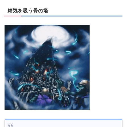
精気を吸う骨の塔