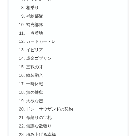
相乗り
補給部隊
補充部隊
一点着地
カードカー・D
イピリア
成金ゴブリン
三戦の才
錬装融合
一時休戦
無の煉獄
大欲な壺
ドン・サウザンドの契約
命削りの宝札
無謀な欲張り
積み上げる幸福