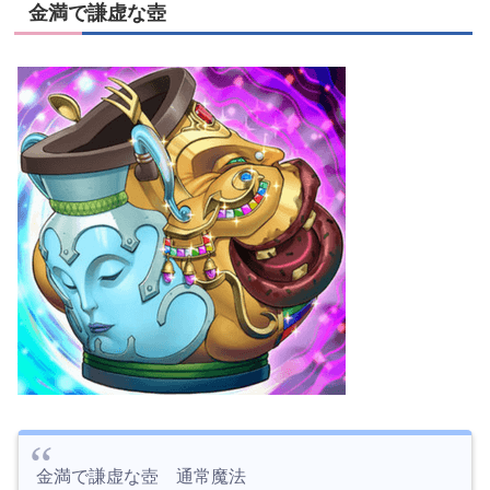
金満で謙虚な壺
金満で謙虚な壺 通常魔法