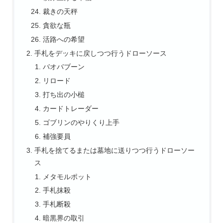
裁きの天秤
貪欲な瓶
活路への希望
手札をデッキに戻しつつ行うドローソース
バオバブーン
リロード
打ち出の小槌
カードトレーダー
ゴブリンのやりくり上手
補強要員
手札を捨てるまたは墓地に送りつつ行うドローソー
ス
メタモルポット
手札抹殺
手札断殺
暗黒界の取引