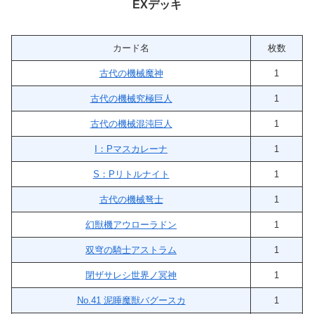
EXデッキ
カード名
枚数
古代の機械魔神
1
古代の機械究極巨人
1
古代の機械混沌巨人
1
I：Pマスカレーナ
1
S：Pリトルナイト
1
古代の機械弩士
1
幻獣機アウローラドン
1
双穹の騎士アストラム
1
閉ザサレシ世界ノ冥神
1
No.41 泥睡魔獣バグースカ
1