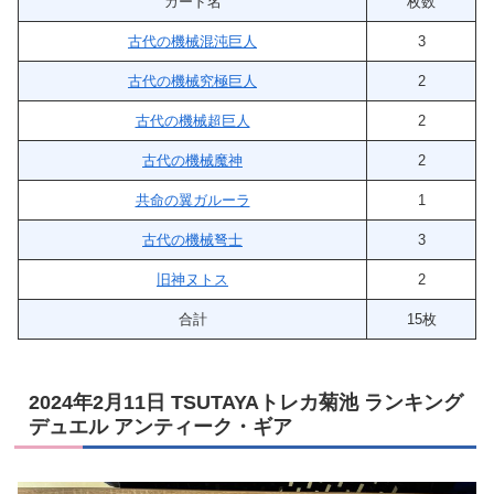
カード名
枚数
古代の機械混沌巨人
3
古代の機械究極巨人
2
古代の機械超巨人
2
古代の機械魔神
2
共命の翼ガルーラ
1
古代の機械弩士
3
旧神ヌトス
2
合計
15枚
2024年2月11日 TSUTAYAトレカ菊池 ランキング
デュエル アンティーク・ギア