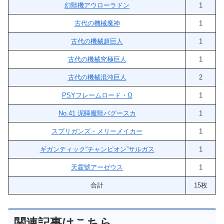
幻獣機アウローラドン
1
古代の機械魔神
1
古代の機械超巨人
1
古代の機械究極巨人
1
古代の機械混沌巨人
2
PSYフレームロード・Ω
1
No.41 泥睡魔獣バグースカ
1
スプリガンズ・メリーメイカー
1
ギガンティック“チャンピオン”サルガス
1
天霆號アーゼウス
1
合計
15枚
関連記事はこちら