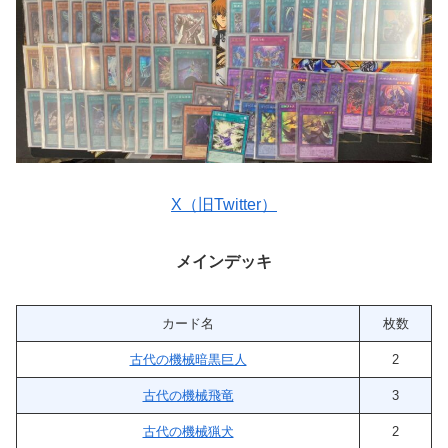
X（旧Twitter）
メインデッキ
カード名
枚数
古代の機械暗黒巨人
2
古代の機械飛竜
3
古代の機械猟犬
2