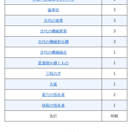
歯車街
3
古代の進軍
3
古代の機械要塞
3
古代の機械射出機
3
古代の機械融合
1
星遺物を継ぐもの
1
三戦の才
1
大嵐
1
墓穴の指名者
2
抹殺の指名者
1
合計
40枚