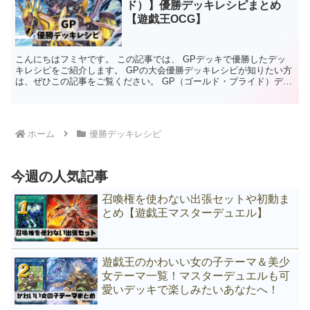
ド）】優勝デッキレシピまとめ
【遊戯王OCG】
こんにちはフミヤです。 この記事では、 GPデッキで優勝したデッ
キレシピをご紹介します。 GPの大会優勝デッキレシピが知りたい方
は、ぜひこの記事をご覧ください。 GP（ゴールド・プライド）デッ
キの特徴 下級モンスターは自分のLPが相手より少...
ホーム
優勝デッキレシピ
今週の人気記事
召喚権を使わない出張セットや初動ま
とめ【遊戯王マスターデュエル】
遊戯王のかわいい女の子テーマ＆美少
女テーマ一覧！マスターデュエルも可
愛いデッキで楽しみたいあなたへ！