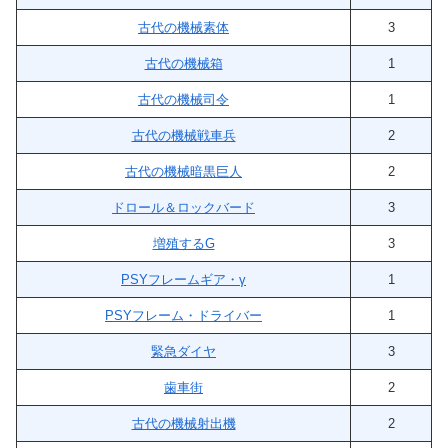
古代の機械素体
3
古代の機械箱
1
古代の機械司令
1
古代の機械戦車兵
2
古代の機械暗黒巨人
2
ドロール＆ロックバード
3
増殖するG
3
PSYフレームギア・γ
1
PSYフレーム・ドライバー
1
緊急ダイヤ
3
歯車街
2
古代の機械射出機
2