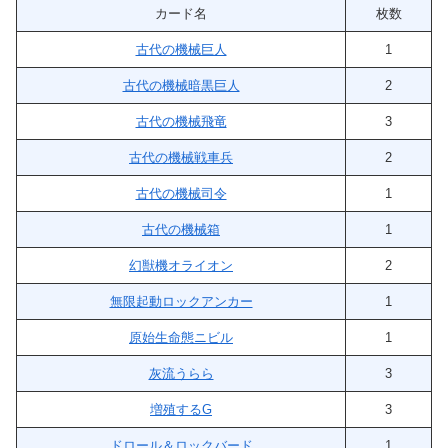
カード名
枚数
古代の機械巨人
1
古代の機械暗黒巨人
2
古代の機械飛竜
3
古代の機械戦車兵
2
古代の機械司令
1
古代の機械箱
1
幻獣機オライオン
2
無限起動ロックアンカー
1
原始生命態ニビル
1
灰流うらら
3
増殖するG
3
ドロール＆ロックバード
1