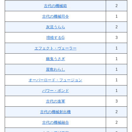
古代の機械箱
2
古代の機械司令
1
灰流うらら
2
増殖するG
3
エフェクト・ヴェーラー
1
幽鬼うさぎ
1
屋敷わらし
1
オーバーロード・フュージョン
1
パワー・ボンド
1
古代の進軍
3
古代の機械射出機
2
古代の機械融合
2