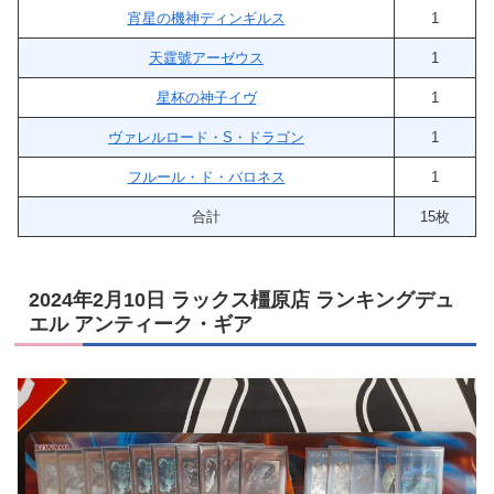
宵星の機神ディンギルス
1
天霆號アーゼウス
1
星杯の神子イヴ
1
ヴァレルロード・S・ドラゴン
1
フルール・ド・バロネス
1
合計
15枚
2024年2月10日 ラックス橿原店 ランキングデュ
エル アンティーク・ギア