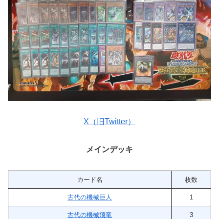
X（旧Twitter）
メインデッキ
カード名
枚数
古代の機械巨人
1
古代の機械飛竜
3