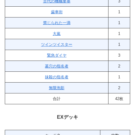
古代の機械要塞
3
歯車街
1
禁じられた一滴
1
大嵐
1
ツインツイスター
1
緊急ダイヤ
3
墓穴の指名者
2
抹殺の指名者
1
無限泡影
2
合計
42枚
EXデッキ