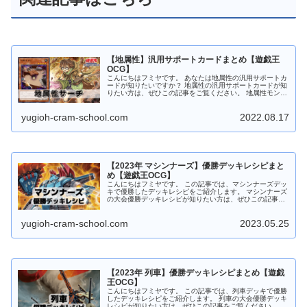
【地属性】汎用サポートカードまとめ【遊戯王
OCG】
こんにちはフミヤです。 あなたは地属性の汎用サポートカ
ードが知りたいですか？ 地属性の汎用サポートカードが知
りたい方は、ぜひこの記事をご覧ください。 地属性モンス
ターをサーチ 崔嵬の地霊使いアウス 崔嵬の地霊使いアウ
ス 地属性 魔法使い族 ...
yugioh-cram-school.com
2022.08.17
【2023年 マシンナーズ】優勝デッキレシピまと
め【遊戯王OCG】
こんにちはフミヤです。 この記事では、マシンナーズデッ
キで優勝したデッキレシピをご紹介します。 マシンナーズ
の大会優勝デッキレシピが知りたい方は、ぜひこの記事を
ご覧ください。 マシンナーズデッキの特徴 地属性・機械
族モンスターを中心としたビ...
yugioh-cram-school.com
2023.05.25
【2023年 列車】優勝デッキレシピまとめ【遊戯
王OCG】
こんにちはフミヤです。 この記事では、列車デッキで優勝
したデッキレシピをご紹介します。 列車の大会優勝デッキ
レシピが知りたい方は、ぜひこの記事をご覧ください。 列