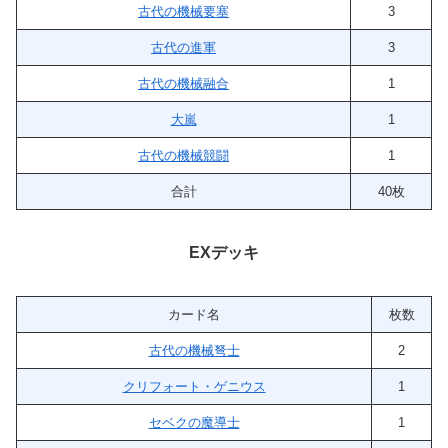
古代の機械要塞
3
古代の進軍
3
古代の機械融合
1
大嵐
1
古代の機械競闘
1
合計
40枚
EXデッキ
カード名
枚数
古代の機械弩士
2
クリフォート・ゲニウス
1
セベクの魔導士
1