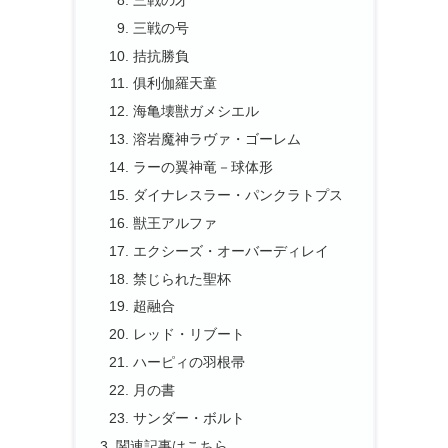
三戦の号
拮抗勝負
俱利伽羅天童
海亀壊獣ガメシエル
溶岩魔神ラヴァ・ゴーレム
ラーの翼神竜－球体形
ダイナレスラー・パンクラトプス
獣王アルファ
エクシーズ・オーバーディレイ
禁じられた聖杯
超融合
レッド・リブート
ハーピィの羽根帚
月の書
サンダー・ボルト
関連記事はこちら