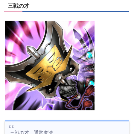
三戦の才
三戦の才 通常魔法