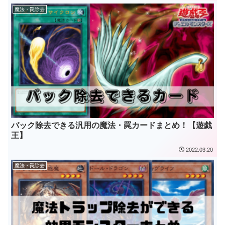
魔法・罠除去
バック除去できる汎用の魔法・罠カードまとめ！【遊戯
王】
2022.03.20
魔法・罠除去