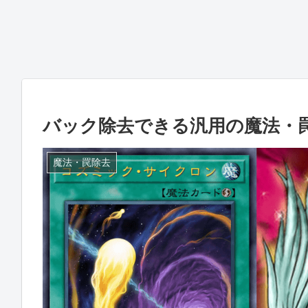
バック除去できる汎用の魔法・
魔法・罠除去