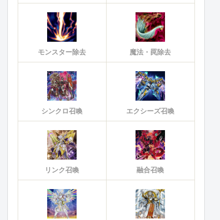
モンスター除去
魔法・罠除去
シンクロ召喚
エクシーズ召喚
リンク召喚
融合召喚