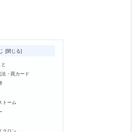
じ
こと
魔法・罠カード
帚
ストーム
ー
イクロン