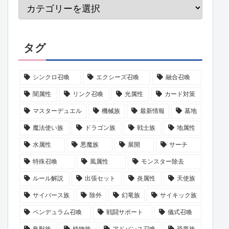
タグ
シンクロ召喚
エクシーズ召喚
融合召喚
闇属性
リンク召喚
光属性
カード対策
マスターデュエル
機械族
最新情報
墓地
魔法使い族
ドラゴン族
戦士族
地属性
水属性
悪魔族
展開
サーチ
特殊召喚
風属性
モンスター除去
ルール解説
出張セット
炎属性
天使族
サイバース族
除外
幻竜族
サイキック族
ペンデュラム召喚
戦闘サポート
儀式召喚
鳥獣族
植物族
アドバンス召喚
恐竜族