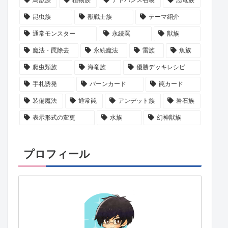
昆虫族
獣戦士族
テーマ紹介
通常モンスター
永続罠
獣族
魔法・罠除去
永続魔法
雷族
魚族
爬虫類族
海竜族
優勝デッキレシピ
手札誘発
バーンカード
罠カード
装備魔法
通常罠
アンデット族
岩石族
表示形式の変更
水族
幻神獣族
プロフィール