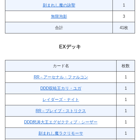
刻まれし魔の詠聖
1
無限泡影
3
合計
41枚
EXデッキ
カード名
枚数
RR－アーセナル・ファルコン
1
DDD双暁王カリ・ユガ
1
レイダーズ・ナイト
1
RR－ブレイブ・ストリクス
1
DDD怒涛大王エグゼクティブ・シーザー
1
刻まれし魔ラクリモーサ
1