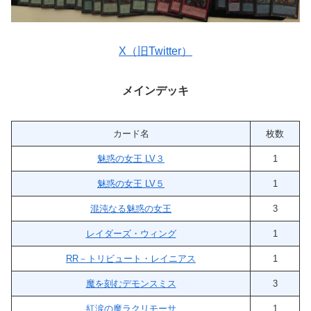
X（旧Twitter）
メインデッキ
カード名
枚数
魅惑の女王 LV３
1
魅惑の女王 LV５
1
混沌なる魅惑の女王
3
レイダーズ・ウィング
1
RR－トリビュート・レイニアス
1
魔を刻むデモンスミス
3
紅涙の魔ラクリモーサ
1