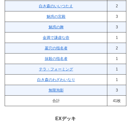
白き森のいいつたえ
2
魅惑の宮殿
3
魅惑の舞
3
金満で謙虚な壺
1
墓穴の指名者
2
抹殺の指名者
1
テラ・フォーミング
1
白き森のわざわいなり
1
無限泡影
3
合計
41枚
EXデッキ