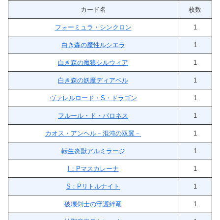
カード名
枚数
フォーミュラ・シンクロン
1
白き森の魔性ルシエラ
1
白き森の魔狼シルウィア
1
白き森の妖魔ディアベル
1
ヴァレルロード・S・ドラゴン
1
フルール・ド・バロネス
1
カオス・アンヘル－混沌の双翼－
1
転生炎獣アルミラージ
1
I：Pマスカレーナ
1
S：Pリトルナイト
1
破壊剣士の守護絆竜
1