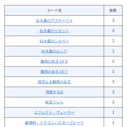
カード名
枚数
白き森のアステーリャ
3
白き森のリゼット
3
白き森のシルヴィ
2
白き森のルシア
1
魅惑の女王 LV３
2
魅惑の女王 LV７
1
混沌なる魅惑の女王
3
増殖するG
3
灰流うらら
3
エフェクト・ヴェーラー
1
破壊剣－ドラゴンバスターブレード
1