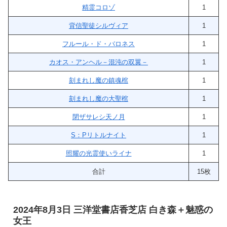
精霊コロゾ
1
背信聖徒シルヴィア
1
フルール・ド・バロネス
1
カオス・アンヘル－混沌の双翼－
1
刻まれし魔の鎮魂棺
1
刻まれし魔の大聖棺
1
閉ザサレシ天ノ月
1
S：Pリトルナイト
1
照耀の光霊使いライナ
1
合計
15枚
2024年8月3日 三洋堂書店香芝店 白き森＋魅惑の
女王