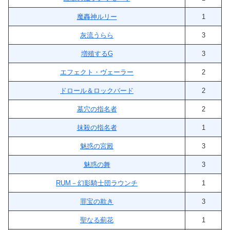
魔轟神ルリー
1
灰流うらら
3
増殖するG
3
エフェクト・ヴェーラー
2
ドロール＆ロックバード
2
墓穴の指名者
2
抹殺の指名者
1
魅惑の宮殿
3
魅惑の舞
3
RUM－幻影騎士団ラウンチ
1
罪宝の欺き
3
聖なる薊花
1