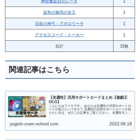
神聖魔皇后セレーネ
1
金色の魅惑の女王
1
召命の神弓－アポロウーサ
1
アクセスコード・トーカー
1
合計
15枚
関連記事はこちら
【光属性】汎用サポートカードまとめ【遊戯王
OCG】
こんにちはフミヤです。 あなたは光属性の汎用サポートカ
ードが知りたいですか？ 光属性の汎用サポートカードが知
りたい方は、ぜひこの記事をご覧ください。 光属性モンス
ターをサーチ 照耀の光霊使いライナ 照耀の光霊使いライ
ナ 光属性 魔法使い族 ...
yugioh-cram-school.com
2022.08.18