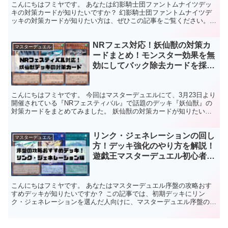
こんにちはフミヤです。 あなたは幻影騎士団ファントムナイツデッ
キの対策カードが知りたいですか？ 幻影騎士団ファントムナイツデ
ッキの対策カードが知りたい方は、ぜひこの記事をご覧ください。
この記事でわかること 幻影騎士団デッキの特徴がわかる。...
NRフェス対応！妖仙獣の対策カ
マスターデュエル
ードまとめ！モンスター効果を無
効にしてバック除去カードを採用
しよう！遊戯王マスターデュエル
こんにちはフミヤです。 今回はマスターデュエルにて、3月23日より
開催されている『NRフェスティバル』で話題のデッキ『妖仙獣』の
対策カードをまとめてみました。 妖仙獣の対策カードが知りたい方
は、ぜひこの記事をご覧ください。 ※レアリティがR...
リンク・ジェネレーションの回し
マスターデュエル
方！デッキ強化のやり方を解説！
遊戯王マスターデュエル初心者向
け！
こんにちはフミヤです。 あなたはマスターデュエル序盤の攻略おす
すめデッキが知りたいですか？ この記事では、初期デッキにリン
ク・ジェネレーションを選んだ人向けに、マスターデュエル序盤の攻
略おすすめデッキをご紹介します。 この記事でわかること ...