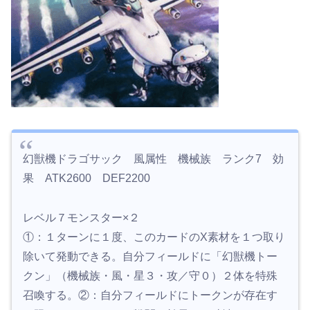
幻獣機ドラゴサック 風属性 機械族 ランク7 効
果 ATK2600 DEF2200
レベル７モンスター×２
①：１ターンに１度、このカードのX素材を１つ取り
除いて発動できる。自分フィールドに「幻獣機トー
クン」（機械族・風・星３・攻／守０）２体を特殊
召喚する。②：自分フィールドにトークンが存在す