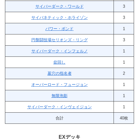
サイバーダーク・ワールド
3
サイバネティック・ホライゾン
3
パワー・ボンド
1
円盤闘技場セリオンズ・リング
3
サイバーダーク・インフェルノ
1
盆回し
1
墓穴の指名者
2
オーバーロード・フュージョン
1
無限泡影
1
サイバーダーク・インヴェイジョン
1
合計
40枚
EXデッキ