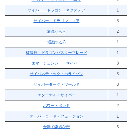
サイバー・ドラゴン・ネクステア
1
サイバー・ドラゴン・コア
3
灰流うらら
2
増殖するG
1
破壊剣－ドラゴンバスターブレード
1
エマージェンシー・サイバー
3
サイバネティック・ホライゾン
3
サイバーダーク・ワールド
3
エターナル・サイバー
1
パワー・ボンド
2
オーバーロード・フュージョン
1
金満で謙虚な壺
3