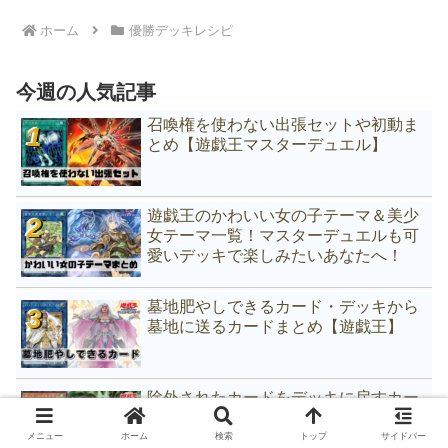
ホーム
優勝デッキレシピ
今週の人気記事
召喚権を使わない出張セットや初動ま
とめ【遊戯王マスターデュエル】
遊戯王のかわいい女の子テーマ＆美少
女テーマ一覧！マスターデュエルも可
愛いデッキで楽しみたいあなたへ！
墓地肥やしできるカード・デッキから
墓地に送るカードまとめ【遊戯王】
除外されたカードをデッキに戻すカー
ドまとめ【遊戯王マスターデュエル】
メニュー
ホーム
検索
トップ
サイドバー