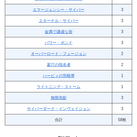
エマージェンシー・サイバー
3
エターナル・サイバー
3
金満で謙虚な壺
3
パワー・ボンド
3
オーバーロード・フュージョン
2
墓穴の指名者
2
ハーピィの羽根帚
1
ライトニング・ストーム
1
無限泡影
3
サイバーダーク・インヴェイジョン
3
合計
58枚