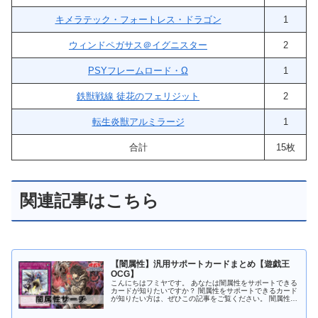
キメラテック・フォートレス・ドラゴン
1
ウィンドペガサス＠イグニスター
2
PSYフレームロード・Ω
1
鉄獣戦線 徒花のフェリジット
2
転生炎獣アルミラージ
1
合計
15枚
関連記事はこちら
【闇属性】汎用サポートカードまとめ【遊戯王
OCG】
こんにちはフミヤです。 あなたは闇属性をサポートできる
カードが知りたいですか？ 闇属性をサポートできるカード
が知りたい方は、ぜひこの記事をご覧ください。 闇属性モ
ンスターをサーチ 暗影の闇霊使いダルク 暗影の闇霊使い
ダルク 闇属性 魔法使い...