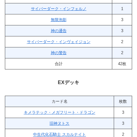
サイバーダーク・インフェルノ
1
無限泡影
3
神の通告
3
サイバーダーク・インヴェイジョン
2
神の警告
2
合計
42枚
EXデッキ
カード名
枚数
キメラテック・メガフリート・ドラゴン
3
旧神ヌトス
3
中生代化石騎士 スカルナイト
2