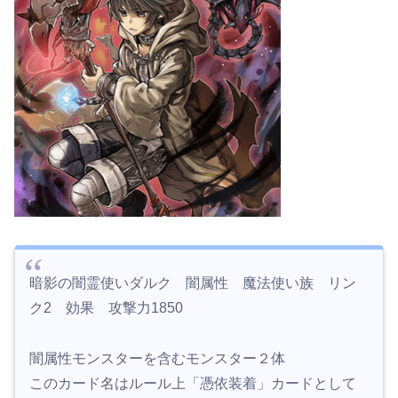
暗影の闇霊使いダルク 闇属性 魔法使い族 リン
ク2 効果 攻撃力1850
闇属性モンスターを含むモンスター２体
このカード名はルール上「憑依装着」カードとして