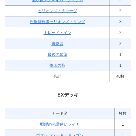
セリオンズ・チャージ
2
円盤闘技場セリオンズ・リング
3
トレード・イン
2
復烙印
2
最後の希望
1
烙印の獣
1
合計
40枚
EXデッキ
カード名
枚数
照耀の光霊使いライナ
1
ヴァレルソード・ドラゴン
1