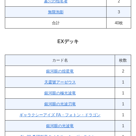
墓穴の指名者
2
無限泡影
3
合計
40枚
EXデッキ
カード名
枚数
銀河眼の煌星竜
2
天霆號アーゼウス
1
銀河眼の極光波竜
1
銀河眼の光波刃竜
1
ギャラクシーアイズ FA・フォトン・ドラゴン
1
銀河眼の光波竜
1