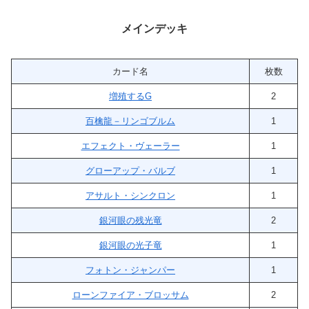
メインデッキ
カード名
枚数
増殖するG
2
百檎龍－リンゴブルム
1
エフェクト・ヴェーラー
1
グローアップ・バルブ
1
アサルト・シンクロン
1
銀河眼の残光竜
2
銀河眼の光子竜
1
フォトン・ジャンパー
1
ローンファイア・ブロッサム
2