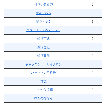
銀河の召喚師
1
灰流うらら
3
増殖するG
3
エフェクト・ヴェーラー
3
銀河百式
2
銀河遠征
1
銀河天翔
1
ギャラクシー・サイクロン
1
ハーピィの羽根帚
1
増援
1
おろかな埋葬
1
抹殺の指名者
1