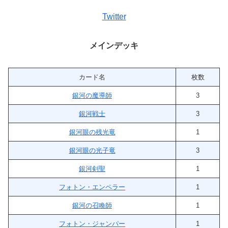
Twitter
メインデッキ
カード名
枚数
銀河の魔導師
3
銀河戦士
3
銀河眼の残光竜
1
銀河眼の光子竜
3
銀河剣聖
1
フォトン・エンペラー
1
銀河の召喚師
1
フォトン・ジャンパー
1