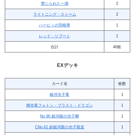
禁じられた一滴
2
ライトニング・ストーム
2
ハーピィの羽根帚
1
レッド・リブート
1
合計
40枚
EXデッキ
カード名
枚数
銀河光子竜
1
輝光竜フォトン・ブラスト・ドラゴン
1
No.90 銀河眼の光子卿
1
CNo.62 超銀河眼の光子龍皇
1