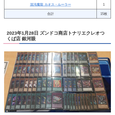
混沌魔龍 カオス・ルーラー
1
合計
15枚
2023年1月28日 ズンドコ商店トナリエクレオつ
くば店 銀河眼