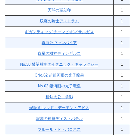
天球の聖刻印
1
双穹の騎士アストラム
1
ギガンティック“チャンピオン”サルガス
1
真血公ヴァンパイア
1
宵星の機神ディンギルス
1
No.38 希望魁竜タイタニック・ギャラクシー
1
CNo.62 超銀河眼の光子龍皇
1
No.62 銀河眼の光子竜皇
1
相剣大公－承影
1
琰魔竜 レッド・デーモン・アビス
1
深淵の神獣ディス・パテル
1
フルール・ド・バロネス
1