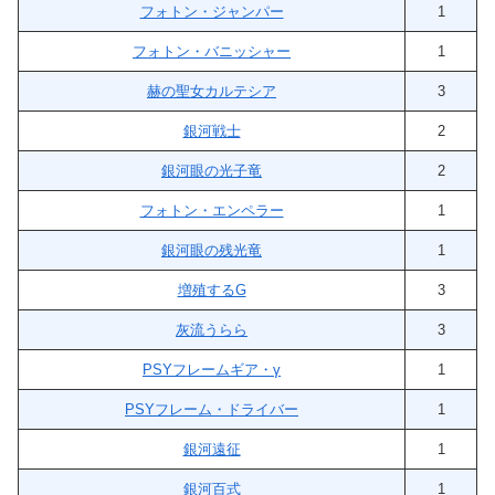
フォトン・ジャンパー
1
フォトン・バニッシャー
1
赫の聖女カルテシア
3
銀河戦士
2
銀河眼の光子竜
2
フォトン・エンペラー
1
銀河眼の残光竜
1
増殖するG
3
灰流うらら
3
PSYフレームギア・γ
1
PSYフレーム・ドライバー
1
銀河遠征
1
銀河百式
1