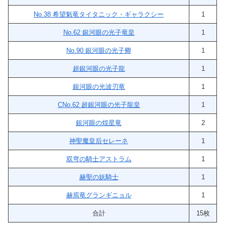
No.38 希望魁竜タイタニック・ギャラクシー
1
No.62 銀河眼の光子竜皇
1
No.90 銀河眼の光子卿
1
超銀河眼の光子龍
1
銀河眼の光波刃竜
1
CNo.62 超銀河眼の光子龍皇
1
銀河眼の煌星竜
2
神聖魔皇后セレーネ
1
双穹の騎士アストラム
1
赫聖の妖騎士
1
赫焉竜グランギニョル
1
合計
15枚