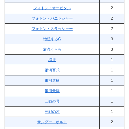
フォトン・オービタル
2
フォトン・バニッシャー
2
フォトン・スラッシャー
2
増殖するG
3
灰流うらら
3
増援
1
銀河百式
1
銀河遠征
1
銀河天翔
1
三戦の号
1
三戦の才
1
サンダー・ボルト
2