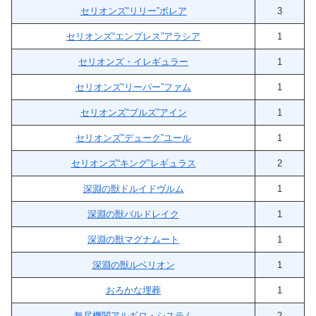
セリオンズ“リリー”ボレア
3
セリオンズ“エンプレス”アラシア
1
セリオンズ・イレギュラー
1
セリオンズ“リーパー”ファム
1
セリオンズ“ブルズ”アイン
1
セリオンズ“デューク”ユール
1
セリオンズ“キング”レギュラス
2
深淵の獣ドルイドヴルム
1
深淵の獣バルドレイク
1
深淵の獣マグナムート
1
深淵の獣ルベリオン
1
おろかな埋葬
1
無尽機関アルギロ・システム
2