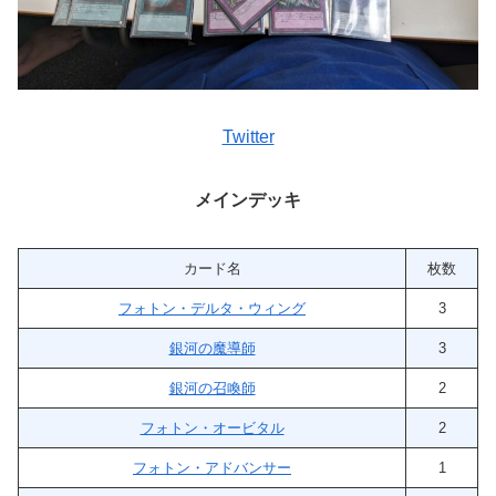
Twitter
メインデッキ
カード名
枚数
フォトン・デルタ・ウィング
3
銀河の魔導師
3
銀河の召喚師
2
フォトン・オービタル
2
フォトン・アドバンサー
1