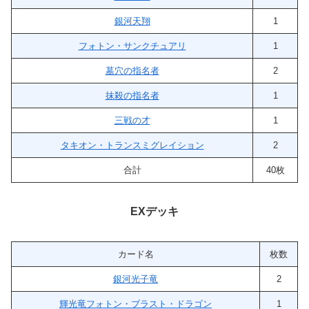
銀河天翔
1
フォトン・サンクチュアリ
1
墓穴の指名者
2
抹殺の指名者
1
三戦の才
1
タキオン・トランスミグレイション
2
合計
40枚
EXデッキ
カード名
枚数
銀河光子竜
2
輝光竜フォトン・ブラスト・ドラゴン
1