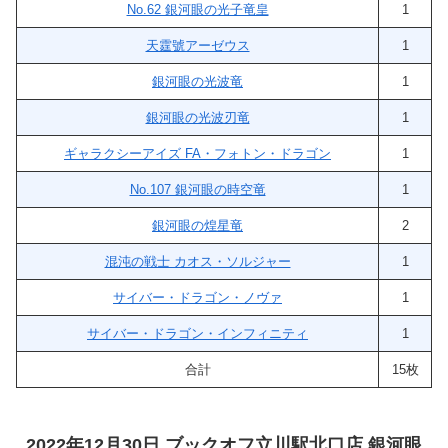
No.62 銀河眼の光子竜皇
1
天霆號アーゼウス
1
銀河眼の光波竜
1
銀河眼の光波刃竜
1
ギャラクシーアイズ FA・フォトン・ドラゴン
1
No.107 銀河眼の時空竜
1
銀河眼の煌星竜
2
混沌の戦士 カオス・ソルジャー
1
サイバー・ドラゴン・ノヴァ
1
サイバー・ドラゴン・インフィニティ
1
合計
15枚
2022年12月30日 ブックオフ立川駅北口店 銀河眼