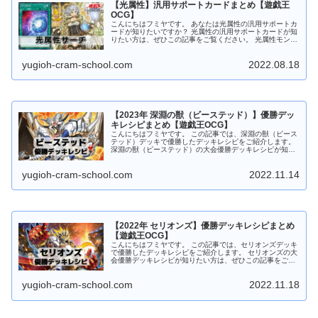
【光属性】汎用サポートカードまとめ【遊戯王
OCG】
こんにちはフミヤです。 あなたは光属性の汎用サポートカ
ードが知りたいですか？ 光属性の汎用サポートカードが知
りたい方は、ぜひこの記事をご覧ください。 光属性モンス
ターをサーチ 照耀の光霊使いライナ 照耀の光霊使いライ
ナ 光属性 魔法使い族 ...
yugioh-cram-school.com
2022.08.18
【2023年 深淵の獣（ビーステッド）】優勝デッ
キレシピまとめ【遊戯王OCG】
こんにちはフミヤです。 この記事では、深淵の獣（ビース
テッド）デッキで優勝したデッキレシピをご紹介します。
深淵の獣（ビーステッド）の大会優勝デッキレシピが知り
たい方は、ぜひこの記事をご覧ください。 深淵の獣（ビー
ステッド）デッキの特徴 自...
yugioh-cram-school.com
2022.11.14
【2022年 セリオンズ】優勝デッキレシピまとめ
【遊戯王OCG】
こんにちはフミヤです。 この記事では、セリオンズデッキ
で優勝したデッキレシピをご紹介します。 セリオンズの大
会優勝デッキレシピが知りたい方は、ぜひこの記事をご覧
ください。 セリオンズの特徴 墓地のモンスターを装備カ
ードにしつつ、手札から特殊...
yugioh-cram-school.com
2022.11.18