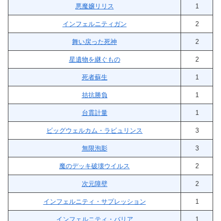
悪魔嬢リリス
1
インフェルニティガン
2
舞い戻った死神
2
星遺物を継ぐもの
2
死者蘇生
1
拮抗勝負
1
台貫計量
1
ビッグウェルカム・ラビュリンス
3
無限泡影
3
魔のデッキ破壊ウイルス
2
次元障壁
2
インフェルニティ・サプレッション
1
インフェルニティ・バリア
1