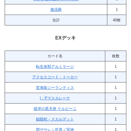
激流葬
1
合計
40枚
EXデッキ
カード名
枚数
転生炎獣アルミラージ
1
アクセスコード・トーカー
1
世海龍ジーランティス
1
I：Pマスカレーナ
1
彼岸の黒天使 ケルビーニ
1
鎖龍蛇－スカルデット
1
閉ザサレシ世界ノ冥神
1