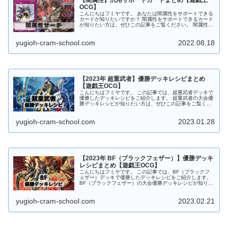
OCG】
こんにちはフミヤです。 あなたは闇属性をサポートできる
カードが知りたいですか？ 闇属性をサポートできるカード
が知りたい方は、ぜひこの記事をご覧ください。 闇属性モ
ンスターをサーチ 暗影の闇霊使いダルク 暗影の闇霊使い
ダルク 闇属性 魔法使い...
yugioh-cram-school.com
2022.08.18
【2023年 超重武者】優勝デッキレシピまとめ
【遊戯王OCG】
こんにちはフミヤです。 この記事では、超重武者デッキで
優勝したデッキレシピをご紹介します。 超重武者の大会優
勝デッキレシピが知りたい方は、ぜひこの記事をご覧くだ
さい。 超重武者デッキの特徴 機械族の地属性モンスター
を中心としたS召喚テーマ ...
yugioh-cram-school.com
2023.01.28
【2023年 BF（ブラックフェザー）】優勝デッキ
レシピまとめ【遊戯王OCG】
こんにちはフミヤです。 この記事では、BF（ブラックフ
ェザー）デッキで優勝したデッキレシピをご紹介します。
BF（ブラックフェザー）の大会優勝デッキレシピが知りた
い方は、ぜひこの記事をご覧ください。 BFデッキの特徴
遊戯王5D'sのキャラ...
yugioh-cram-school.com
2023.02.21