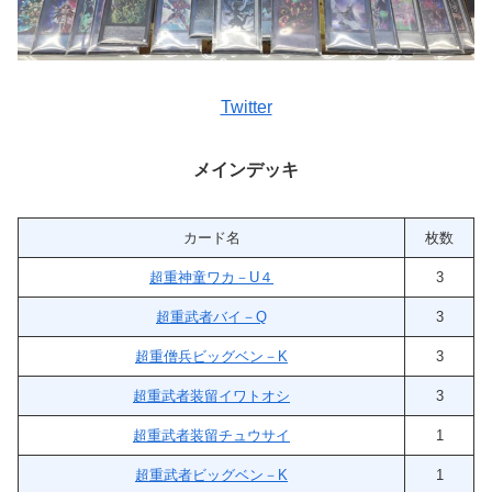
Twitter
メインデッキ
カード名
枚数
超重神童ワカ－U４
3
超重武者バイ－Q
3
超重僧兵ビッグベン－K
3
超重武者装留イワトオシ
3
超重武者装留チュウサイ
1
超重武者ビッグベン－K
1