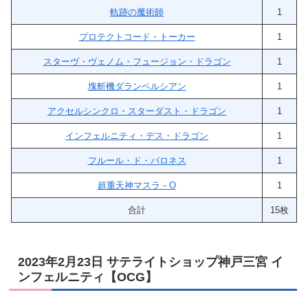
軌跡の魔術師
1
プロテクトコード・トーカー
1
スターヴ・ヴェノム・フュージョン・ドラゴン
1
塊斬機ダランベルシアン
1
アクセルシンクロ・スターダスト・ドラゴン
1
インフェルニティ・デス・ドラゴン
1
フルール・ド・バロネス
1
超重天神マスラ－O
1
合計
15枚
2023年2月23日 サテライトショップ神戸三宮 イ
ンフェルニティ【OCG】