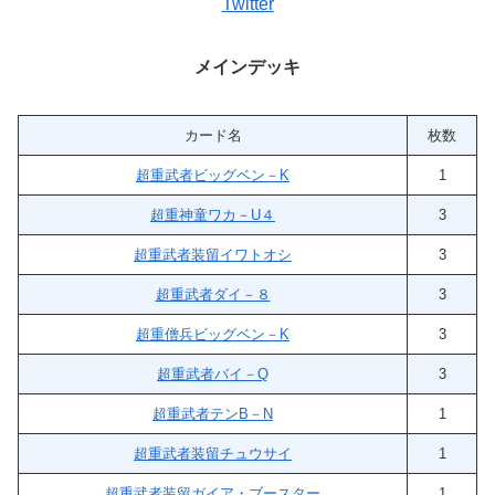
Twitter
メインデッキ
カード名
枚数
超重武者ビッグベン－K
1
超重神童ワカ－U４
3
超重武者装留イワトオシ
3
超重武者ダイ－８
3
超重僧兵ビッグベン－K
3
超重武者バイ－Q
3
超重武者テンB－N
1
超重武者装留チュウサイ
1
超重武者装留ガイア・ブースター
1