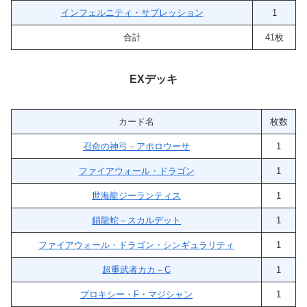
インフェルニティ・サプレッション
1
合計
41枚
EXデッキ
カード名
枚数
召命の神弓－アポロウーサ
1
ファイアウォール・ドラゴン
1
世海龍ジーランティス
1
鎖龍蛇－スカルデット
1
ファイアウォール・ドラゴン・シンギュラリティ
1
超重武者カカ－C
1
プロキシー・F・マジシャン
1