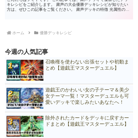
キレシピをご紹介します。 粛声の大会優勝デッキレシピが知りたい
方は、ぜひこの記事をご覧ください。 粛声デッキの特徴 光属性の儀
式召喚テーマ 『粛声の祈り手ロー』1枚から『粛声なる...
ホーム
優勝デッキレシピ
今週の人気記事
召喚権を使わない出張セットや初動ま
とめ【遊戯王マスターデュエル】
遊戯王のかわいい女の子テーマ＆美少
女テーマ一覧！マスターデュエルも可
愛いデッキで楽しみたいあなたへ！
除外されたカードをデッキに戻すカー
ドまとめ【遊戯王マスターデュエル】