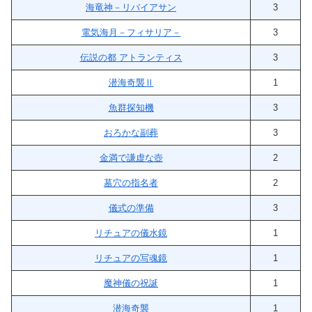
海竜神－リバイアサン
3
電気海月－フィサリア－
3
伝説の都 アトランティス
3
潜海奇襲Ⅱ
1
魚群探知機
3
おろかな副葬
3
金満で謙虚な壺
2
墓穴の指名者
2
儀式の準備
3
リチュアの儀水鏡
1
リチュアの写魂鏡
1
魔神儀の祝誕
1
潜海奇襲
1