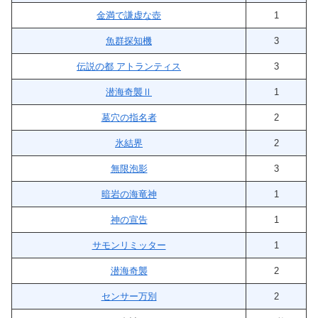
金満で謙虚な壺
1
魚群探知機
3
伝説の都 アトランティス
3
潜海奇襲Ⅱ
1
墓穴の指名者
2
氷結界
2
無限泡影
3
暗岩の海竜神
1
神の宣告
1
サモンリミッター
1
潜海奇襲
2
センサー万別
2