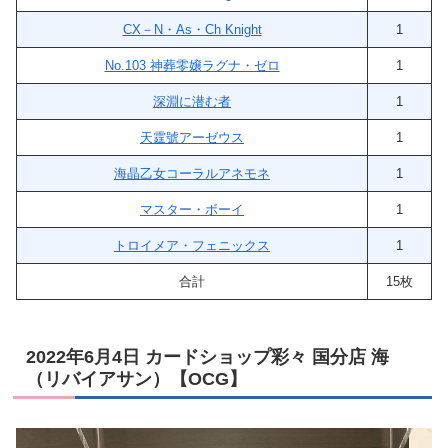
CX－N・As・Ch Knight
1
No.103 神葬零嬢ラグナ・ゼロ
1
深淵に潜む者
1
天霆號アーゼウス
1
海晶乙女コーラルアネモネ
1
マスター・ボーイ
1
トロイメア・フェニックス
1
合計
15枚
2022年6月4日 カードショップ彩々 国分店 海
（リバイアサン）【OCG】