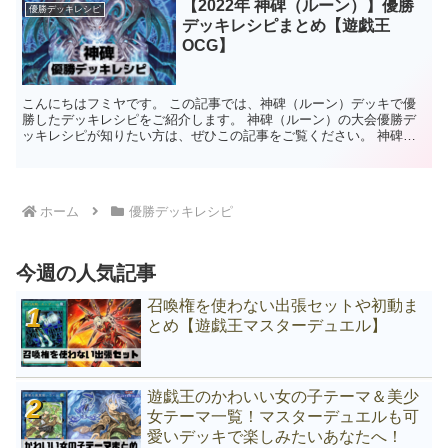
【2022年 神碑（ルーン）】優勝
優勝デッキレシピ
デッキレシピまとめ【遊戯王
OCG】
こんにちはフミヤです。 この記事では、神碑（ルーン）デッキで優
勝したデッキレシピをご紹介します。 神碑（ルーン）の大会優勝デ
ッキレシピが知りたい方は、ぜひこの記事をご覧ください。 神碑
（ルーン）デッキの特徴 相手のデッキを除外する【デッキ破...
ホーム
優勝デッキレシピ
今週の人気記事
召喚権を使わない出張セットや初動ま
とめ【遊戯王マスターデュエル】
遊戯王のかわいい女の子テーマ＆美少
女テーマ一覧！マスターデュエルも可
愛いデッキで楽しみたいあなたへ！