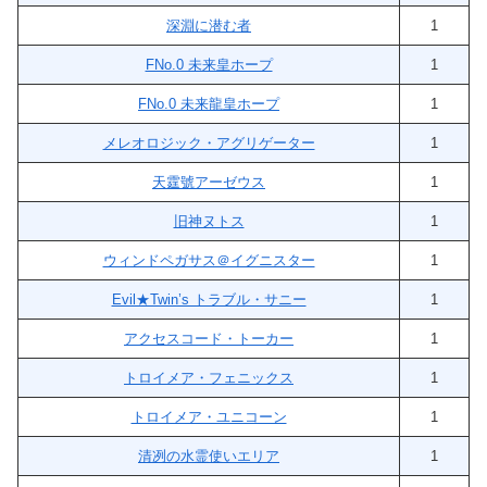
深淵に潜む者
1
FNo.0 未来皇ホープ
1
FNo.0 未来龍皇ホープ
1
メレオロジック・アグリゲーター
1
天霆號アーゼウス
1
旧神ヌトス
1
ウィンドペガサス＠イグニスター
1
Evil★Twin’s トラブル・サニー
1
アクセスコード・トーカー
1
トロイメア・フェニックス
1
トロイメア・ユニコーン
1
清冽の水霊使いエリア
1