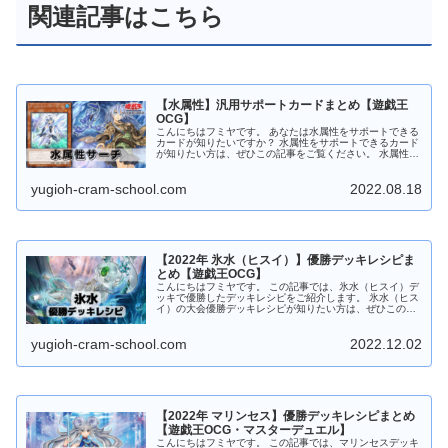
関連記事はこちら
【水属性】汎用サポートカードまとめ【遊戯王
OCG】
こんにちはフミヤです。 あなたは水属性をサポートできる
カードが知りたいですか？ 水属性をサポートできるカード
が知りたい方は、ぜひこの記事をご覧ください。 水属性モ
ンスターをサーチ 清冽の水霊使いエリア 清冽の水霊使い
エリア 水属性 魔法使い...
yugioh-cram-school.com
2022.08.18
【2022年 氷水（ヒスイ）】優勝デッキレシピま
とめ【遊戯王OCG】
こんにちはフミヤです。 この記事では、氷水（ヒスイ）デ
ッキで優勝したデッキレシピをご紹介します。 氷水（ヒス
イ）の大会優勝デッキレシピが知りたい方は、ぜひこの記
事をご覧ください。 氷水デッキの特徴 水属性・水族モン
スターで構成されたシンクロ...
yugioh-cram-school.com
2022.12.02
【2022年 マリンセス】優勝デッキレシピまとめ
【遊戯王OCG・マスターデュエル】
こんにちはフミヤです。 この記事では、マリンセスデッキ