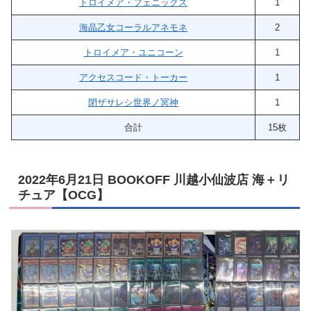
トロイメア・フェニックス
1
海晶乙女コーラルアネモネ
2
トロイメア・ユニコーン
1
アクセスコード・トーカー
1
閉ザサレシ世界ノ冥神
1
合計
15枚
2022年6月21日 BOOKOFF 川越小仙波店 海＋リ
チュア【OCG】