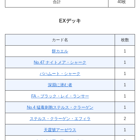
合計
40枚
EXデッキ
カード名
枚数
餅カエル
1
No.47 ナイトメア・シャーク
1
バハムート・シャーク
1
深淵に潜む者
1
FA－ブラック・レイ・ランサー
1
No.4 猛毒刺胞ステルス・クラーゲン
1
ステルス・クラーゲン・エフィラ
2
天霆號アーゼウス
1