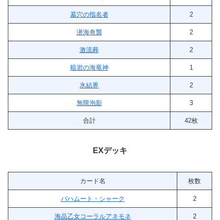
墓穴の指名者
2
潜海奇襲
2
激流葬
2
暗岩の海竜神
1
氷結界
2
無限泡影
3
合計
42枚
EXデッキ
カード名
枚数
バハムート・シャーク
2
海晶乙女コーラルアネモネ
2