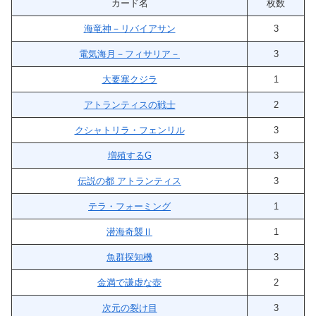
カード名
枚数
海竜神－リバイアサン
3
電気海月－フィサリア－
3
大要塞クジラ
1
アトランティスの戦士
2
クシャトリラ・フェンリル
3
増殖するG
3
伝説の都 アトランティス
3
テラ・フォーミング
1
潜海奇襲Ⅱ
1
魚群探知機
3
金満で謙虚な壺
2
次元の裂け目
3