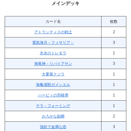
メインデッキ
カード名
枚数
アトランティスの戦士
2
電気海月－フィサリア－
3
氷水のトレモラ
1
海竜神－リバイアサン
3
大要塞クジラ
1
海亀壊獣ガメシエル
1
ハーピィの羽根帚
1
テラ・フォーミング
1
おろかな副葬
2
強欲で金満な壺
3