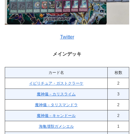
Twitter
メインデッキ
カード名
枚数
イビリチュア・ガストクラーケ
2
魔神儀－カリスライム
3
魔神儀－タリスマンドラ
2
魔神儀－キャンドール
2
海亀壊獣ガメシエル
1