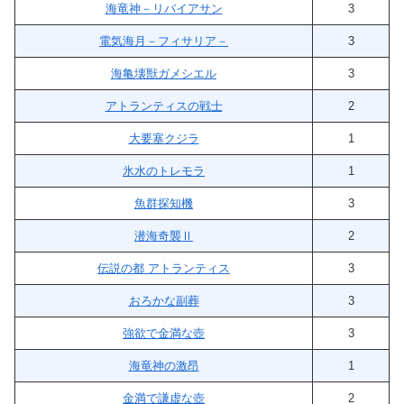
海竜神－リバイアサン
3
電気海月－フィサリア－
3
海亀壊獣ガメシエル
3
アトランティスの戦士
2
大要塞クジラ
1
氷水のトレモラ
1
魚群探知機
3
潜海奇襲Ⅱ
2
伝説の都 アトランティス
3
おろかな副葬
3
強欲で金満な壺
3
海竜神の激昂
1
金満で謙虚な壺
2