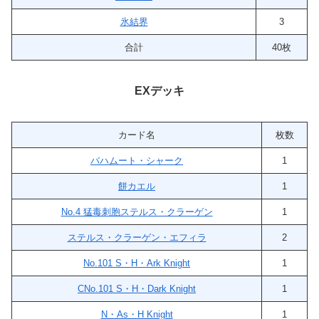
氷結界
3
合計
40枚
EXデッキ
カード名
枚数
バハムート・シャーク
1
餅カエル
1
No.4 猛毒刺胞ステルス・クラーゲン
1
ステルス・クラーゲン・エフィラ
2
No.101 S・H・Ark Knight
1
CNo.101 S・H・Dark Knight
1
N・As・H Knight
1