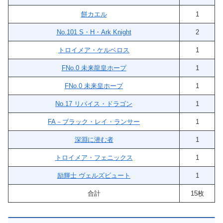
餅カエル
1
No.101 S・H・Ark Knight
2
トロイメア・ケルベロス
1
FNo.0 未来龍皇ホープ
1
FNo.0 未来皇ホープ
1
No.17 リバイス・ドラゴン
1
FA－ブラック・レイ・ランサー
1
深淵に潜む者
1
トロイメア・フェニックス
1
励輝士 ヴェルズビュート
1
合計
15枚