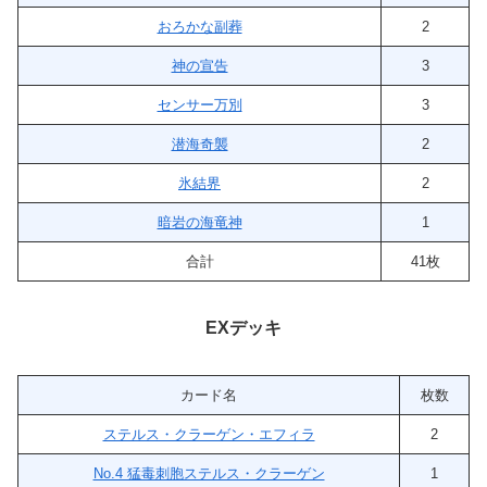
おろかな副葬
2
神の宣告
3
センサー万別
3
潜海奇襲
2
氷結界
2
暗岩の海竜神
1
合計
41枚
EXデッキ
カード名
枚数
ステルス・クラーゲン・エフィラ
2
No.4 猛毒刺胞ステルス・クラーゲン
1