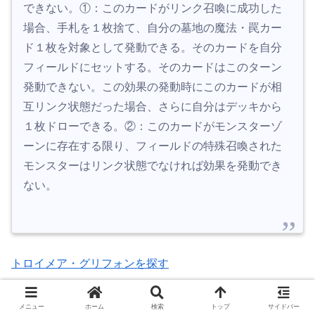
できない。①：このカードがリンク召喚に成功した
場合、手札を１枚捨て、自分の墓地の魔法・罠カー
ド１枚を対象として発動できる。そのカードを自分
フィールドにセットする。そのカードはこのターン
発動できない。この効果の発動時にこのカードが相
互リンク状態だった場合、さらに自分はデッキから
１枚ドローできる。②：このカードがモンスターゾ
ーンに存在する限り、フィールドの特殊召喚された
モンスターはリンク状態でなければ効果を発動でき
ない。
トロイメア・グリフォンを探す
カード名が異なるモンスター２体以上でリンク召喚できま
メニュー
ホーム
検索
トップ
サイドバー