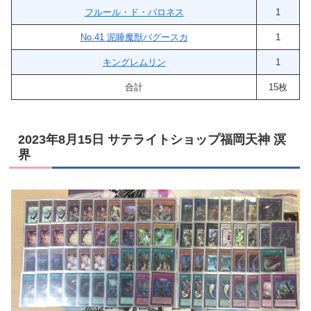
フルール・ド・バロネス
1
No.41 泥睡魔獣バグースカ
1
キングレムリン
1
合計
15枚
2023年8月15日 サテライトショップ福岡天神 溟
界