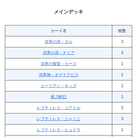
メインデッキ
カード名
枚数
溟界の滓－ヌル
3
溟界の滓－ナイア
3
溟界の黄昏－カース
1
溟界神－オグドアビス
1
エーリアン・キッズ
1
夜刀蛇巳
1
レプティレス・コアトル
3
レプティレス・ニャミニ
3
レプティレス・ヒュドラ
1