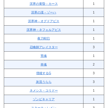
溟界の黄昏－カース
1
溟界の漠－ゾーハ
1
溟界神－オグドアビス
1
溟界神－ネフェルアビス
1
夜刀蛇巳
1
召喚師アレイスター
3
荒魂
1
幸魂
2
増殖するG
3
灰流うらら
3
ネメシス・コリドー
1
ゾンビキャリア
1
スネーク・レイン
3