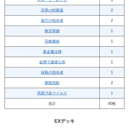
溟界の蛇睡蓮
2
墓穴の指名者
2
黎溟界闢
1
召喚魔術
1
暴走魔法陣
1
金満で謙虚な壺
1
抹殺の指名者
1
無限泡影
2
惑星汚染ウイルス
1
合計
40枚
EXデッキ