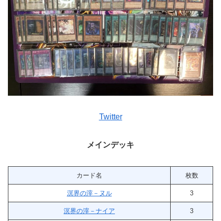
Twitter
メインデッキ
カード名
枚数
溟界の滓－ヌル
3
溟界の滓－ナイア
3