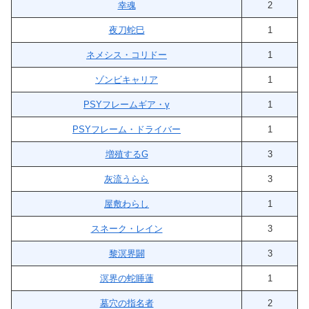
幸魂
2
夜刀蛇巳
1
ネメシス・コリドー
1
ゾンビキャリア
1
PSYフレームギア・γ
1
PSYフレーム・ドライバー
1
増殖するG
3
灰流うらら
3
屋敷わらし
1
スネーク・レイン
3
黎溟界闢
3
溟界の蛇睡蓮
1
墓穴の指名者
2