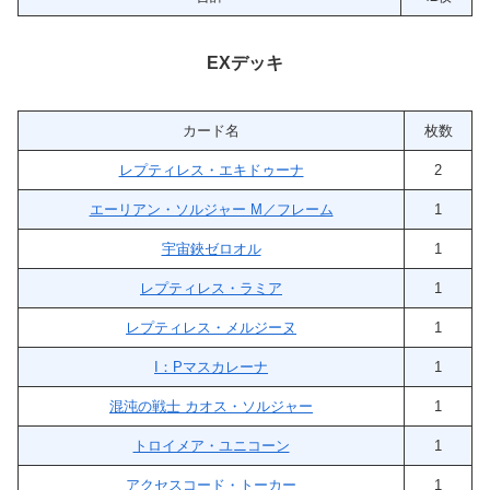
EXデッキ
カード名
枚数
レプティレス・エキドゥーナ
2
エーリアン・ソルジャー M／フレーム
1
宇宙鋏ゼロオル
1
レプティレス・ラミア
1
レプティレス・メルジーヌ
1
I：Pマスカレーナ
1
混沌の戦士 カオス・ソルジャー
1
トロイメア・ユニコーン
1
アクセスコード・トーカー
1