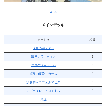
Twitter
メインデッキ
カード名
枚数
溟界の滓－ヌル
3
溟界の滓－ナイア
3
溟界の漠－ゾーハ
1
溟界の黄昏－カース
1
溟界神－ネフェルアビス
1
レプティレス・コアトル
1
荒魂
3