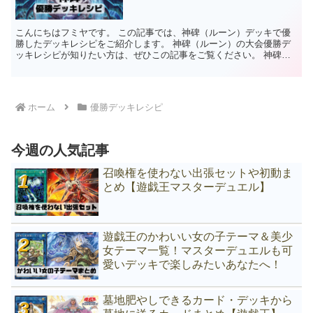
こんにちはフミヤです。 この記事では、神碑（ルーン）デッキで優
勝したデッキレシピをご紹介します。 神碑（ルーン）の大会優勝デ
ッキレシピが知りたい方は、ぜひこの記事をご覧ください。 神碑
（ルーン）デッキの特徴 相手のデッキを除外する【デッキ破...
ホーム
優勝デッキレシピ
今週の人気記事
召喚権を使わない出張セットや初動ま
とめ【遊戯王マスターデュエル】
遊戯王のかわいい女の子テーマ＆美少
女テーマ一覧！マスターデュエルも可
愛いデッキで楽しみたいあなたへ！
墓地肥やしできるカード・デッキから