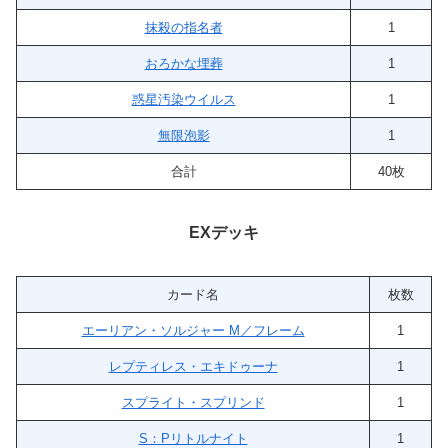
抹殺の指名者
1
おろかな埋葬
1
惑星汚染ウイルス
1
無限泡影
1
合計
40枚
EXデッキ
カード名
枚数
エーリアン・ソルジャー M／フレーム
1
レプティレス・エキドゥーナ
1
スプライト・スプリンド
1
S：Pリトルナイト
1