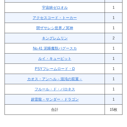
宇宙鋏ゼロオル
1
アクセスコード・トーカー
1
閉ザサレシ世界ノ冥神
1
キングレムリン
2
No.41 泥睡魔獣バグースカ
1
ルイ・キューピット
1
PSYフレームロード・Ω
1
カオス・アンヘル－混沌の双翼－
1
フルール・ド・バロネス
1
超雷龍－サンダー・ドラゴン
1
合計
15枚