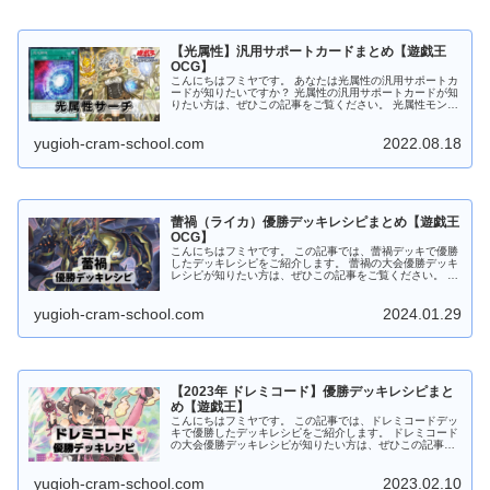
【光属性】汎用サポートカードまとめ【遊戯王
OCG】
こんにちはフミヤです。 あなたは光属性の汎用サポートカ
ードが知りたいですか？ 光属性の汎用サポートカードが知
りたい方は、ぜひこの記事をご覧ください。 光属性モンス
ターをサーチ 照耀の光霊使いライナ 照耀の光霊使いライ
ナ 光属性 魔法使い族 ...
yugioh-cram-school.com
2022.08.18
蕾禍（ライカ）優勝デッキレシピまとめ【遊戯王
OCG】
こんにちはフミヤです。 この記事では、蕾禍デッキで優勝
したデッキレシピをご紹介します。 蕾禍の大会優勝デッキ
レシピが知りたい方は、ぜひこの記事をご覧ください。 蕾
禍デッキの特徴 昆虫族・植物族・爬虫類族モンスターで構
成されたリンク召喚テーマ...
yugioh-cram-school.com
2024.01.29
【2023年 ドレミコード】優勝デッキレシピまと
め【遊戯王】
こんにちはフミヤです。 この記事では、ドレミコードデッ
キで優勝したデッキレシピをご紹介します。 ドレミコード
の大会優勝デッキレシピが知りたい方は、ぜひこの記事を
ご覧ください。 ドレミコードデッキの特徴 天使族モンス
ターで構成された、ペンデュ...
yugioh-cram-school.com
2023.02.10