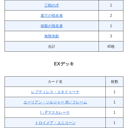
三戦の才
1
墓穴の指名者
2
抹殺の指名者
1
無限泡影
3
合計
40枚
EXデッキ
カード名
枚数
レプティレス・エキドゥーナ
1
エーリアン・ソルジャー M／フレーム
1
I：Pマスカレーナ
1
トロイメア・ユニコーン
1