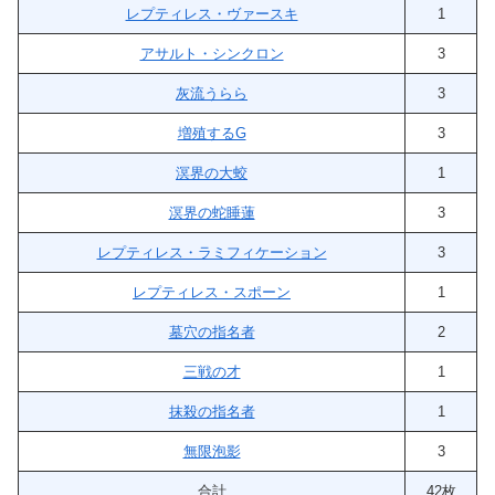
レプティレス・ヴァースキ
1
アサルト・シンクロン
3
灰流うらら
3
増殖するG
3
溟界の大蛟
1
溟界の蛇睡蓮
3
レプティレス・ラミフィケーション
3
レプティレス・スポーン
1
墓穴の指名者
2
三戦の才
1
抹殺の指名者
1
無限泡影
3
合計
42枚