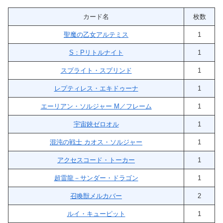
カード名
枚数
聖魔の乙女アルテミス
1
S：Pリトルナイト
1
スプライト・スプリンド
1
レプティレス・エキドゥーナ
1
エーリアン・ソルジャー M／フレーム
1
宇宙鋏ゼロオル
1
混沌の戦士 カオス・ソルジャー
1
アクセスコード・トーカー
1
超雷龍－サンダー・ドラゴン
1
召喚獣メルカバー
2
ルイ・キューピット
1