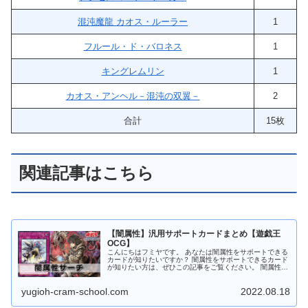
混沌魔龍 カオス・ルーラー
1
フルール・ド・バロネス
1
キングレムリン
1
カオス・アンヘル－混沌の双翼－
2
合計
15枚
関連記事はこちら
【闇属性】汎用サポートカードまとめ【遊戯王
OCG】
こんにちはフミヤです。 あなたは闇属性をサポートできる
カードが知りたいですか？ 闇属性をサポートできるカード
が知りたい方は、ぜひこの記事をご覧ください。 闇属性モ
ンスターをサーチ 暗影の闇霊使いダルク 暗影の闇霊使い
ダルク 闇属性 魔法使い...
yugioh-cram-school.com
2022.08.18