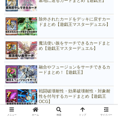
墓地に送るカードまとめ【遊戯王】
除外されたカードをデッキに戻すカー
ドまとめ【遊戯王マスターデュエル】
魔法使い族をサーチできるカードまと
め【遊戯王マスターデュエル】
融合やフュージョンをサーチできるカ
ードまとめ！【遊戯王】
戦闘破壊耐性・効果破壊耐性・対象耐
性を付与するカードまとめ【遊戯王
OCG】
他のカードの効果を受けないモンスタ
メニュー
ホーム
検索
トップ
サイドバー