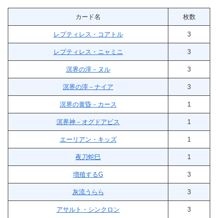
カード名
枚数
レプティレス・コアトル
3
レプティレス・ニャミニ
3
溟界の滓－ヌル
3
溟界の滓－ナイア
3
溟界の黄昏－カース
1
溟界神－オグドアビス
1
エーリアン・キッズ
1
夜刀蛇巳
1
増殖するG
3
灰流うらら
3
アサルト・シンクロン
3