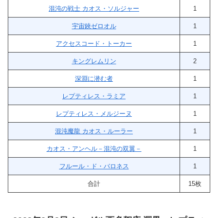
混沌の戦士 カオス・ソルジャー
1
宇宙鋏ゼロオル
1
アクセスコード・トーカー
1
キングレムリン
2
深淵に潜む者
1
レプティレス・ラミア
1
レプティレス・メルジーヌ
1
混沌魔龍 カオス・ルーラー
1
カオス・アンヘル－混沌の双翼－
1
フルール・ド・バロネス
1
合計
15枚