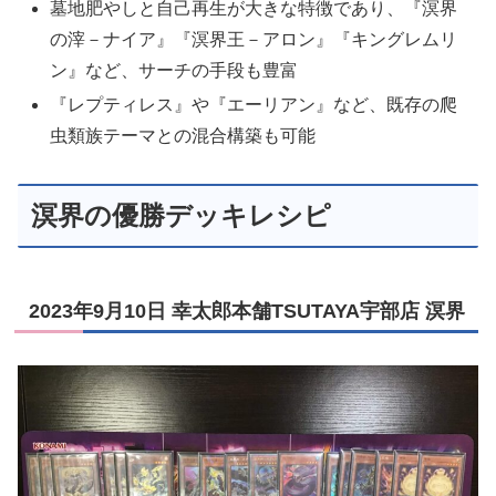
墓地肥やしと自己再生が大きな特徴であり、『溟界
の滓－ナイア』『溟界王－アロン』『キングレムリ
ン』など、サーチの手段も豊富
『レプティレス』や『エーリアン』など、既存の爬
虫類族テーマとの混合構築も可能
溟界の優勝デッキレシピ
2023年9月10日 幸太郎本舗TSUTAYA宇部店 溟界