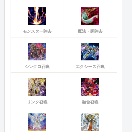
モンスター除去
魔法・罠除去
シンクロ召喚
エクシーズ召喚
リンク召喚
融合召喚