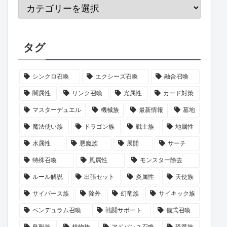
タグ
シンクロ召喚
エクシーズ召喚
融合召喚
闇属性
リンク召喚
光属性
カード対策
マスターデュエル
機械族
最新情報
墓地
魔法使い族
ドラゴン族
戦士族
地属性
水属性
悪魔族
展開
サーチ
特殊召喚
風属性
モンスター除去
ルール解説
出張セット
炎属性
天使族
サイバース族
除外
幻竜族
サイキック族
ペンデュラム召喚
戦闘サポート
儀式召喚
鳥獣族
植物族
アドバンス召喚
恐竜族