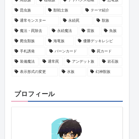
昆虫族
獣戦士族
テーマ紹介
通常モンスター
永続罠
獣族
魔法・罠除去
永続魔法
雷族
魚族
爬虫類族
海竜族
優勝デッキレシピ
手札誘発
バーンカード
罠カード
装備魔法
通常罠
アンデット族
岩石族
表示形式の変更
水族
幻神獣族
プロフィール