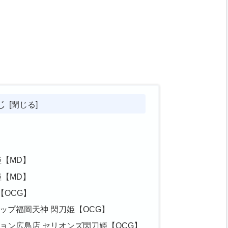
じ
姫【MD】
姫【MD】
姫【OCG】
ョップ福岡天神 閃刀姫【OCG】
ーション広島店 セリオンズ閃刀姫【OCG】