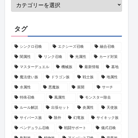
タグ
シンクロ召喚
エクシーズ召喚
融合召喚
闇属性
リンク召喚
光属性
カード対策
マスターデュエル
機械族
最新情報
墓地
魔法使い族
ドラゴン族
戦士族
地属性
水属性
悪魔族
展開
サーチ
特殊召喚
風属性
モンスター除去
ルール解説
出張セット
炎属性
天使族
サイバース族
除外
幻竜族
サイキック族
ペンデュラム召喚
戦闘サポート
儀式召喚
鳥獣族
植物族
アドバンス召喚
恐竜族