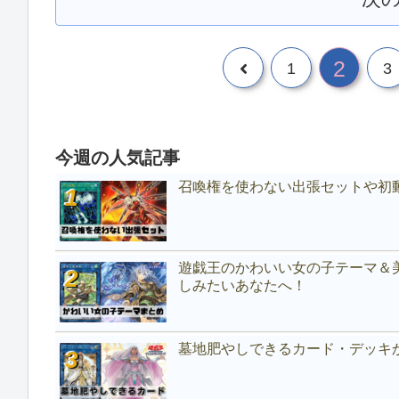
2
前
1
3
へ
今週の人気記事
召喚権を使わない出張セットや初
遊戯王のかわいい女の子テーマ＆
しみたいあなたへ！
墓地肥やしできるカード・デッキ