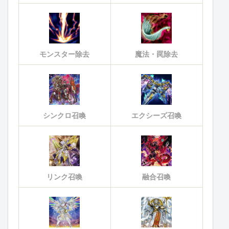
モンスター除去
魔法・罠除去
シンクロ召喚
エクシーズ召喚
リンク召喚
融合召喚