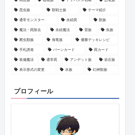
昆虫族
獣戦士族
テーマ紹介
通常モンスター
永続罠
獣族
魔法・罠除去
永続魔法
雷族
魚族
爬虫類族
海竜族
優勝デッキレシピ
手札誘発
バーンカード
罠カード
装備魔法
通常罠
アンデット族
岩石族
表示形式の変更
水族
幻神獣族
プロフィール