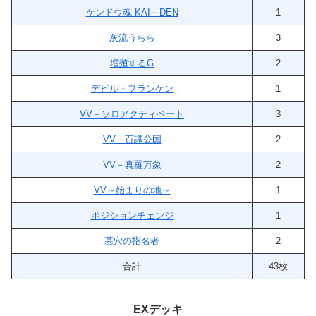
ケンドウ魂 KAI－DEN
1
灰流うらら
3
増殖するG
2
デビル・フランケン
1
VV－ソロアクティベート
3
VV－百識公国
2
VV－真羅万象
2
VV～始まりの地～
1
ポジションチェンジ
1
墓穴の指名者
2
合計
43枚
EXデッキ