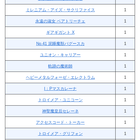
ミレニアム・アイズ・サクリファイス
1
永遠の淑女 ベアトリーチェ
1
ギアギガント X
1
No.41 泥睡魔獣バグースカ
1
ユニオン・キャリアー
1
軌跡の魔術師
1
ヘビーメタルフォーゼ・エレクトラム
1
I：Pマスカレーナ
1
トロイメア・ユニコーン
1
神聖魔皇后セレーネ
1
アクセスコード・トーカー
1
トロイメア・グリフォン
1