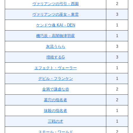
ヴァリアンツの弓引－西園
2
ヴァリアンツの巫女－東雲
3
ケンドウ魂 KAI－DEN
1
機巧辰－高闇御津羽靇
1
灰流うらら
3
増殖するG
3
エフェクト・ヴェーラー
1
デビル・フランケン
1
金満で謙虚な壺
2
墓穴の指名者
2
抹殺の指名者
1
三戦の才
1
スモール・ワールド
2