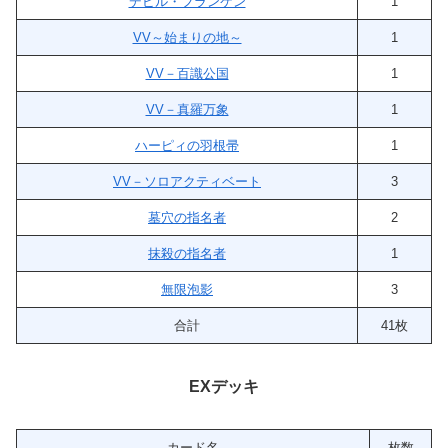
デビル・フランケン
1
VV～始まりの地～
1
VV－百識公国
1
VV－真羅万象
1
ハーピィの羽根帚
1
VV－ソロアクティベート
3
墓穴の指名者
2
抹殺の指名者
1
無限泡影
3
合計
41枚
EXデッキ
カード名
枚数