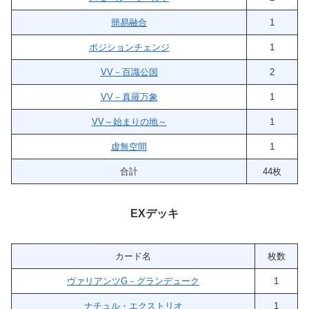
簡易融合
1
ポジションチェンジ
1
VV－百識公国
2
VV－真羅万象
1
VV～始まりの地～
1
虚無空間
1
合計
44枚
EXデッキ
カード名
枚数
ヴァリアンツG－グランデューク
1
ナチュル・エクストリオ
1