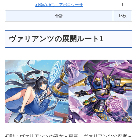
召命の神弓－アポロウーサ
1
合計
15枚
ヴァリアンツの展開ルート1
初動：ヴァリアンツの巫女－東雲、ヴァリアンツの忍者－