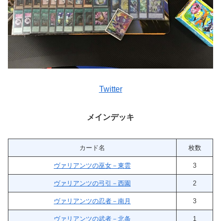
Twitter
メインデッキ
カード名
枚数
ヴァリアンツの巫女－東雲
3
ヴァリアンツの弓引－西園
2
ヴァリアンツの忍者－南月
3
ヴァリアンツの武者－北条
1