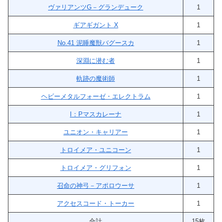
ヴァリアンツG－グランデューク
1
ギアギガント X
1
No.41 泥睡魔獣バグースカ
1
深淵に潜む者
1
軌跡の魔術師
1
ヘビーメタルフォーゼ・エレクトラム
1
I：Pマスカレーナ
1
ユニオン・キャリアー
1
トロイメア・ユニコーン
1
トロイメア・グリフォン
1
召命の神弓－アポロウーサ
1
アクセスコード・トーカー
1
合計
15枚