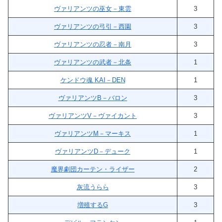
ヴァリアンツの巫女－東雲
3
ヴァリアンツの弓引－西園
3
ヴァリアンツの忍者－南月
3
ヴァリアンツの武者－北条
1
ケンドウ魂 KAI－DEN
1
ヴァリアンツB－バロン
3
ヴァリアンツV－ヴァイカント
3
ヴァリアンツM－マーキス
1
ヴァリアンツD－デューク
1
魔界劇団カーテン・ライザー
2
灰流うらら
3
増殖するG
3