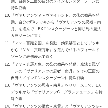
動、自身を正面の自分のメインモンスターゾーンに
特殊召喚
『ヴァリアンツＶ－ヴァイカント』の①の効果を発
動、自分のEXデッキから『ヴァリアンツの忍者－南
月』を選んで、EXモンスターゾーンと同じ列の魔法
＆罠ゾーンに置く
『ＶＶ－百識公国』を発動、効果処理としてデッキ
から『ＶＶ－真羅万象』を選んで相手のフィールド
ゾーンに表側表示で置く
『ＶＶ－真羅万象』の②の効果を発動、魔法＆罠ゾ
ーンの『ヴァリアンツの忍者－南月』をその正面の
自身のメインモンスターゾーンに特殊召喚
『ヴァリアンツの忍者－南月』をリリースして、EX
デッキから『ヴァリアンツG－グランデューク』を特
殊召喚
『ヴァリアンツの巫女－東雲』と『ヴァリアンツG－