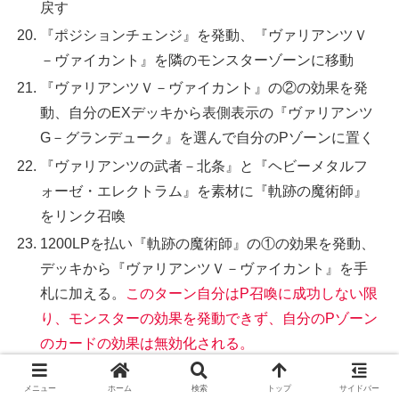
戻す
『ポジションチェンジ』を発動、『ヴァリアンツＶ
－ヴァイカント』を隣のモンスターゾーンに移動
『ヴァリアンツＶ－ヴァイカント』の②の効果を発
動、自分のEXデッキから表側表示の『ヴァリアンツ
G－グランデューク』を選んで自分のPゾーンに置く
『ヴァリアンツの武者－北条』と『ヘビーメタルフ
ォーゼ・エレクトラム』を素材に『軌跡の魔術師』
をリンク召喚
1200LPを払い『軌跡の魔術師』の①の効果を発動、
デッキから『ヴァリアンツＶ－ヴァイカント』を手
札に加える。
このターン自分はP召喚に成功しない限
り、モンスターの効果を発動できず、自分のPゾーン
のカードの効果は無効化される。
『ヴァリアンツＶ－ヴァイカント』をPゾーンで発動
メニュー
ホーム
検索
トップ
サイドバー
『ヴァリアンツの忍者－南月』と『ヴァリアンツの