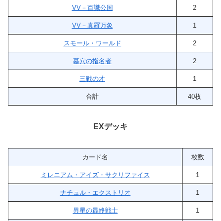
VV－百識公国
2
VV－真羅万象
1
スモール・ワールド
2
墓穴の指名者
2
三戦の才
1
合計
40枚
EXデッキ
カード名
枚数
ミレニアム・アイズ・サクリファイス
1
ナチュル・エクストリオ
1
異星の最終戦士
1