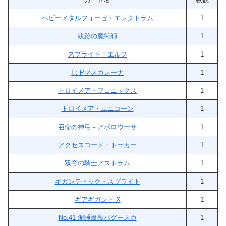
ヘビーメタルフォーゼ・エレクトラム
1
軌跡の魔術師
1
スプライト・エルフ
1
I：Pマスカレーナ
1
トロイメア・フェニックス
1
トロイメア・ユニコーン
1
召命の神弓－アポロウーサ
1
アクセスコード・トーカー
1
双穹の騎士アストラム
1
ギガンティック・スプライト
1
ギアギガント X
1
No.41 泥睡魔獣バグースカ
1