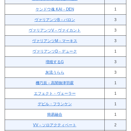
ケンドウ魂 KAI－DEN
1
ヴァリアンツB－バロン
3
ヴァリアンツV－ヴァイカント
3
ヴァリアンツM－マーキス
3
ヴァリアンツD－デューク
1
増殖するG
3
灰流うらら
3
機巧辰－高闇御津羽靇
1
エフェクト・ヴェーラー
1
デビル・フランケン
1
簡易融合
1
VV－ソロアクティベート
2