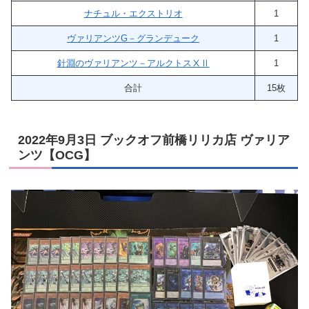
ナチュル・エクストリオ
1
ヴァリアンツG－グランデューク
1
針淵のヴァリアンツ－アルクトスⅩⅡ
1
合計
15枚
2022年9月3日 ブックオフ前橋リリカ店 ヴァリア
ンツ【OCG】