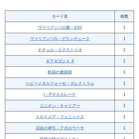
カード名
枚数
ヴァリアンツの聚－幻中
1
ヴァリアンツG－グランデューク
1
ナチュル・エクストリオ
1
ギアギガント X
1
軌跡の魔術師
1
ヘビーメタルフォーゼ・エレクトラム
1
I：Pマスカレーナ
1
ユニオン・キャリアー
1
トロイメア・フェニックス
1
召命の神弓－アポロウーサ
1