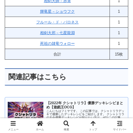
相剣大師－赤霄
1
輝竜星－ショウフク
1
フルール・ド・バロネス
1
相剣大邪－七星龍淵
1
死祖の隷竜ウォロー
1
合計
15枚
関連記事はこちら
【2022年 クシャトリラ】優勝デッキレシピまと
め【遊戯王OCG】
こんにちはフミヤです。 この記事では、クシャトリラデッ
キで優勝したデッキレシピをご紹介します。 クシャトリラ
の大会優勝デッキレシピが知りたい方は、ぜひこの記事を
ご覧ください。 この記事でわかること クシャトリラデッ
キの優勝デッキレシピがわか...
yugioh-cram-school.com
2022.11.02
メニュー
ホーム
検索
トップ
サイドバー