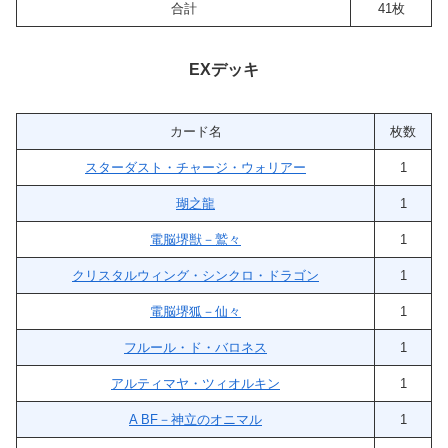
合計
41枚
EXデッキ
カード名
枚数
スターダスト・チャージ・ウォリアー
1
瑚之龍
1
電脳堺獣－鷲々
1
クリスタルウィング・シンクロ・ドラゴン
1
電脳堺狐－仙々
1
フルール・ド・バロネス
1
アルティマヤ・ツィオルキン
1
A BF－神立のオニマル
1