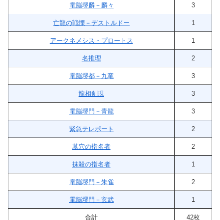
電脳堺麟－麟々
3
亡龍の戦慄－デストルドー
1
アークネメシス・プロートス
1
名推理
2
電脳堺都－九竜
3
龍相剣現
3
電脳堺門－青龍
3
緊急テレポート
2
墓穴の指名者
2
抹殺の指名者
1
電脳堺門－朱雀
2
電脳堺門－玄武
1
合計
42枚