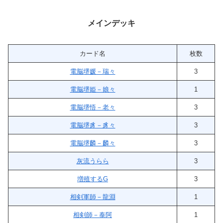
メインデッキ
カード名
枚数
電脳堺媛－瑞々
3
電脳堺姫－娘々
1
電脳堺悟－老々
3
電脳堺豸－豸々
3
電脳堺麟－麟々
3
灰流うらら
3
増殖するG
3
相剣軍師－龍淵
1
相剣師－泰阿
1