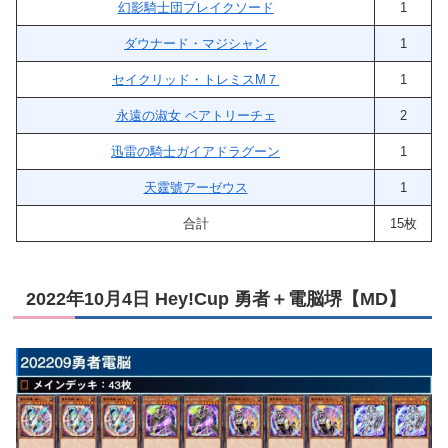
幻影騎士団ブレイクソード
1
ダウナード・マジシャン
1
セイクリッド・トレミスM７
1
永遠の淑女 ベアトリーチェ
2
迅雷の騎士ガイアドラグーン
1
天霆號アーゼウス
1
合計
15枚
2022年10月4日 Hey!Cup 勇者＋電脳堺【MD】