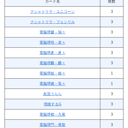
カード名
枚数
クシャトリラ・ユニコーン
3
クシャトリラ・フェンリル
3
電脳堺媛－瑞々
3
電脳堺悟－老々
3
電脳堺豸－豸々
3
電脳堺麟－麟々
3
電脳堺姫－娘々
1
電脳堺嫦－兎々
1
灰流うらら
3
増殖するG
3
電脳堺都－九竜
3
電脳堺門－青龍
3