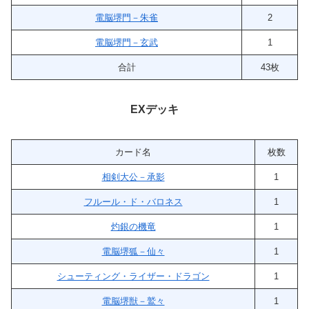
電脳堺門－朱雀
2
電脳堺門－玄武
1
合計
43枚
EXデッキ
カード名
枚数
相剣大公－承影
1
フルール・ド・バロネス
1
灼銀の機竜
1
電脳堺狐－仙々
1
シューティング・ライザー・ドラゴン
1
電脳堺獣－鷲々
1