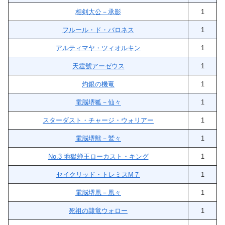
相剣大公－承影
1
フルール・ド・バロネス
1
アルティマヤ・ツィオルキン
1
天霆號アーゼウス
1
灼銀の機竜
1
電脳堺狐－仙々
1
スターダスト・チャージ・ウォリアー
1
電脳堺獣－鷲々
1
No.3 地獄蝉王ローカスト・キング
1
セイクリッド・トレミスM７
1
電脳堺凰－凰々
1
死祖の隷竜ウォロー
1