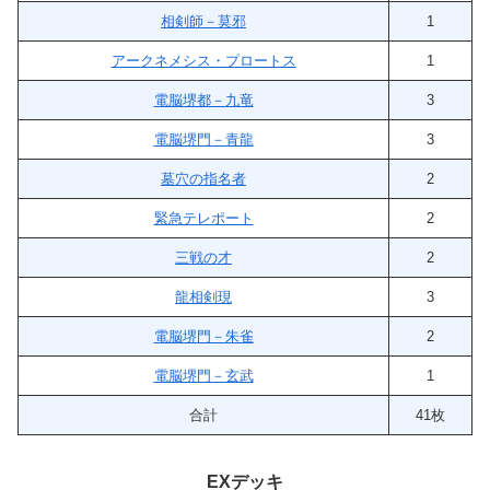
相剣師－莫邪
1
アークネメシス・プロートス
1
電脳堺都－九竜
3
電脳堺門－青龍
3
墓穴の指名者
2
緊急テレポート
2
三戦の才
2
龍相剣現
3
電脳堺門－朱雀
2
電脳堺門－玄武
1
合計
41枚
EXデッキ