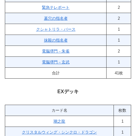
緊急テレポート
2
墓穴の指名者
2
クシャトリラ・バース
1
抹殺の指名者
1
電脳堺門－朱雀
2
電脳堺門－玄武
1
合計
41枚
EXデッキ
カード名
枚数
瑚之龍
1
クリスタルウィング・シンクロ・ドラゴン
1