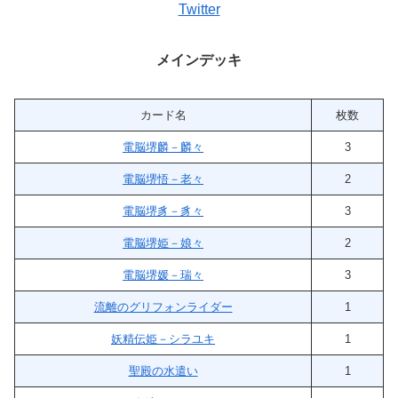
Twitter
メインデッキ
カード名
枚数
電脳堺麟－麟々
3
電脳堺悟－老々
2
電脳堺豸－豸々
3
電脳堺姫－娘々
2
電脳堺媛－瑞々
3
流離のグリフォンライダー
1
妖精伝姫－シラユキ
1
聖殿の水遣い
1