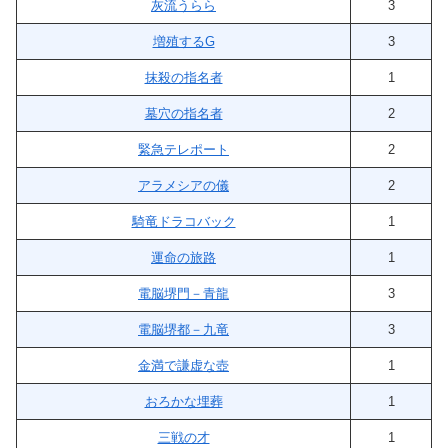
灰流うらら
3
増殖するG
3
抹殺の指名者
1
墓穴の指名者
2
緊急テレポート
2
アラメシアの儀
2
騎竜ドラコバック
1
運命の旅路
1
電脳堺門－青龍
3
電脳堺都－九竜
3
金満で謙虚な壺
1
おろかな埋葬
1
三戦の才
1