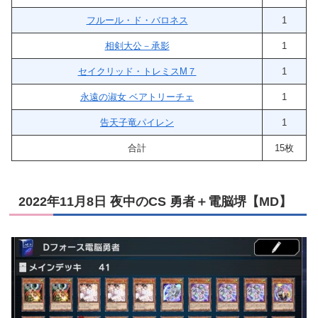
フルール・ド・バロネス
1
相剣大公－承影
1
セイクリッド・トレミスM７
1
永遠の淑女 ベアトリーチェ
1
告天子竜パイレン
1
合計
15枚
2022年11月8日 夜中のCS 勇者＋電脳堺【MD】