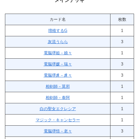
メインデッキ
カード名
枚数
増殖するG
1
灰流うらら
3
電脳堺姫－娘々
1
電脳堺媛－瑞々
3
電脳堺豸－豸々
3
相剣師－莫邪
1
相剣師－泰阿
1
白の聖女エクレシア
1
マジック・キャンセラー
1
電脳堺悟－老々
3