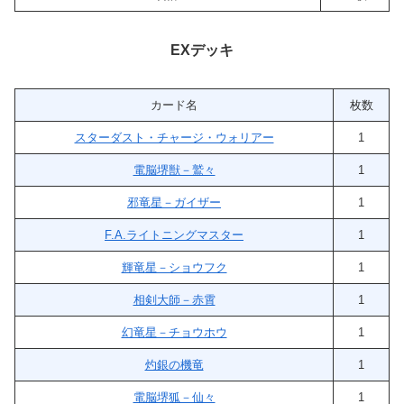
EXデッキ
カード名
枚数
スターダスト・チャージ・ウォリアー
1
電脳堺獣－鷲々
1
邪竜星－ガイザー
1
F.A.ライトニングマスター
1
輝竜星－ショウフク
1
相剣大師－赤霄
1
幻竜星－チョウホウ
1
灼銀の機竜
1
電脳堺狐－仙々
1