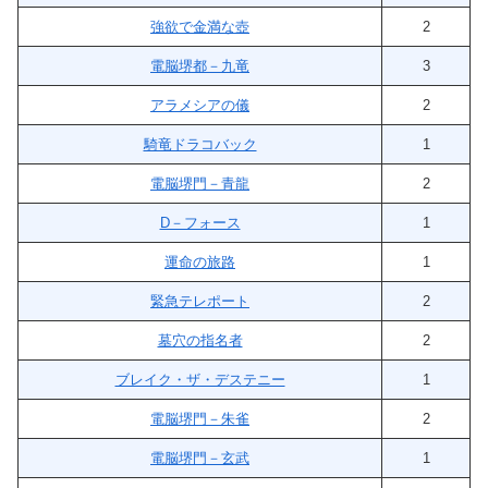
強欲で金満な壺
2
電脳堺都－九竜
3
アラメシアの儀
2
騎竜ドラコバック
1
電脳堺門－青龍
2
D－フォース
1
運命の旅路
1
緊急テレポート
2
墓穴の指名者
2
ブレイク・ザ・デステニー
1
電脳堺門－朱雀
2
電脳堺門－玄武
1