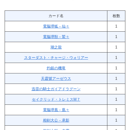
カード名
枚数
電脳堺狐－仙々
1
電脳堺獣－鷲々
1
瑚之龍
1
スターダスト・チャージ・ウォリアー
1
灼銀の機竜
1
天霆號アーゼウス
1
迅雷の騎士ガイアドラグーン
1
セイクリッド・トレミスM７
1
電脳堺凰－凰々
1
相剣大公－承影
1