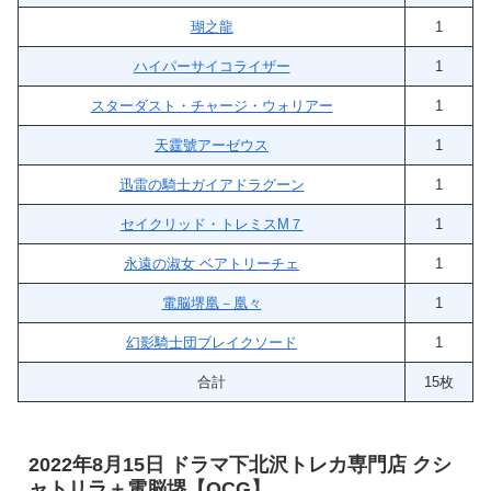
瑚之龍
1
ハイパーサイコライザー
1
スターダスト・チャージ・ウォリアー
1
天霆號アーゼウス
1
迅雷の騎士ガイアドラグーン
1
セイクリッド・トレミスM７
1
永遠の淑女 ベアトリーチェ
1
電脳堺凰－凰々
1
幻影騎士団ブレイクソード
1
合計
15枚
2022年8月15日 ドラマ下北沢トレカ専門店 クシ
ャトリラ＋電脳堺【OCG】