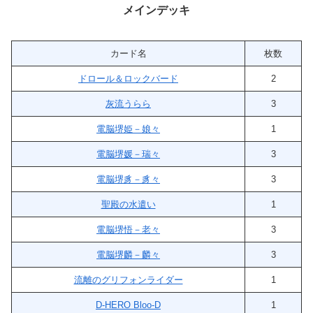
メインデッキ
カード名
枚数
ドロール＆ロックバード
2
灰流うらら
3
電脳堺姫－娘々
1
電脳堺媛－瑞々
3
電脳堺豸－豸々
3
聖殿の水遣い
1
電脳堺悟－老々
3
電脳堺麟－麟々
3
流離のグリフォンライダー
1
D-HERO Bloo-D
1