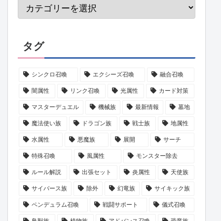
タグ
シンクロ召喚
エクシーズ召喚
融合召喚
闇属性
リンク召喚
光属性
カード対策
マスターデュエル
機械族
最新情報
墓地
魔法使い族
ドラゴン族
戦士族
地属性
水属性
悪魔族
展開
サーチ
特殊召喚
風属性
モンスター除去
ルール解説
出張セット
炎属性
天使族
サイバース族
除外
幻竜族
サイキック族
ペンデュラム召喚
戦闘サポート
儀式召喚
鳥獣族
植物族
アドバンス召喚
恐竜族