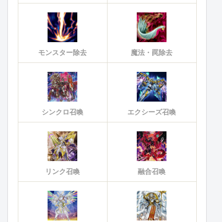
モンスター除去
魔法・罠除去
シンクロ召喚
エクシーズ召喚
リンク召喚
融合召喚