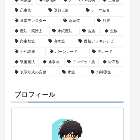
昆虫族
獣戦士族
テーマ紹介
通常モンスター
永続罠
獣族
魔法・罠除去
永続魔法
雷族
魚族
爬虫類族
海竜族
優勝デッキレシピ
手札誘発
バーンカード
罠カード
装備魔法
通常罠
アンデット族
岩石族
表示形式の変更
水族
幻神獣族
プロフィール