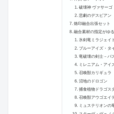
破壊神 ヴァサーゴ
悲劇のデスピアン
烙印融合出張セット
融合素材の指定がゆ
氷剣竜ミラジェイ
ブルーアイズ・タ
竜破壊の剣士－バ
ミレニアム・アイ
召喚獣カリギュラ
沼地のドロゴン
捕食植物ドラゴス
召喚獣アウゴエイ
ミュステリオンの
スターヴ・ヴェノ