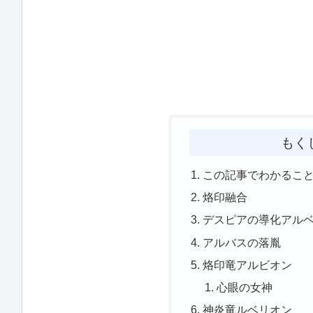
もく
この記事でわかるこ
烙印融合
デスピアの導化アル
アルバスの落胤
烙印竜アルビオン
心眼の女神
神炎竜ルベリオン