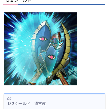
D２シールド
D２シールド 通常罠