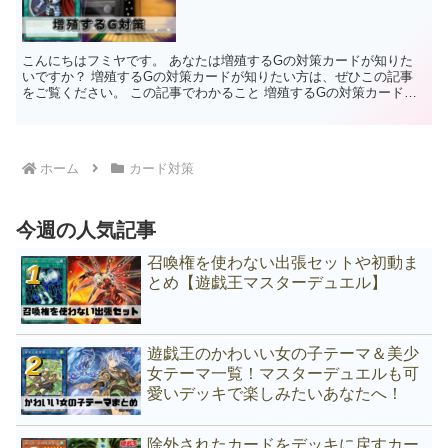
こんにちはフミヤです。 あなたは増殖するGの対策カードが知りた
いですか？ 増殖するGの対策カードが知りたい方は、ぜひこの記事
をご覧ください。 この記事でわかること 増殖するGの対策カードが
わかる。手札誘発の対策カードがわかる。 まずは増殖す...
ホーム
カード対策
今週の人気記事
召喚権を使わない出張セットや初動ま
とめ【遊戯王マスターデュエル】
遊戯王のかわいい女の子テーマ＆美少
女テーマ一覧！マスターデュエルも可
愛いデッキで楽しみたいあなたへ！
除外されたカードをデッキに戻すカー