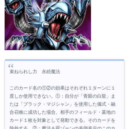
束ねられし力 永続魔法
このカード名の①②の効果はそれぞれ１ターンに１
度しか使用できない。①：自分が「青眼の白龍」ま
たは「ブラック・マジシャン」を使用した儀式・融
合召喚に成功した場合、相手のフィールド・墓地の
カード１枚を対象として発動できる。そのカードを
除外する。②：魔法＆罠ゾーンの表側表示のこのカ