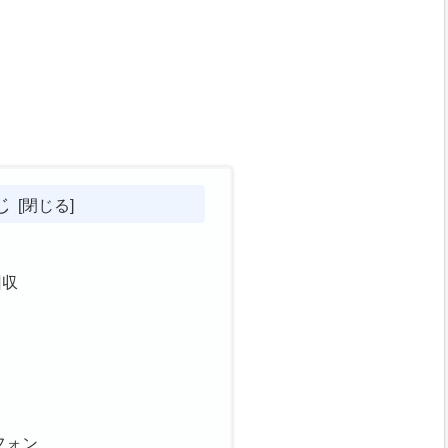
じ
と
回収
フォン