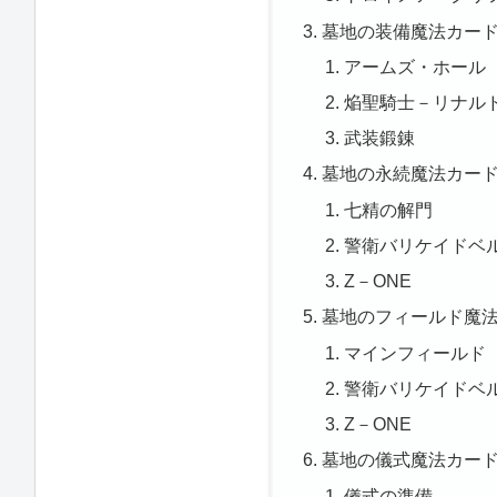
墓地の装備魔法カー
アームズ・ホール
焔聖騎士－リナル
武装鍛錬
墓地の永続魔法カー
七精の解門
警衛バリケイドベ
Z－ONE
墓地のフィールド魔
マインフィールド
警衛バリケイドベ
Z－ONE
墓地の儀式魔法カー
儀式の準備