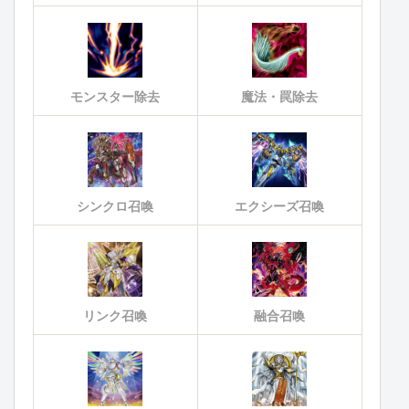
モンスター除去
魔法・罠除去
シンクロ召喚
エクシーズ召喚
リンク召喚
融合召喚