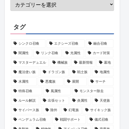
タグ
シンクロ召喚
エクシーズ召喚
融合召喚
闇属性
リンク召喚
光属性
カード対策
マスターデュエル
機械族
最新情報
墓地
魔法使い族
ドラゴン族
戦士族
地属性
水属性
悪魔族
展開
サーチ
特殊召喚
風属性
モンスター除去
ルール解説
出張セット
炎属性
天使族
サイバース族
除外
幻竜族
サイキック族
ペンデュラム召喚
戦闘サポート
儀式召喚
鳥獣族
植物族
アドバンス召喚
恐竜族