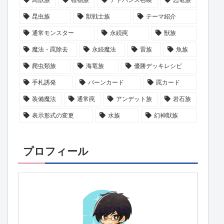
昆虫族
獣戦士族
テーマ紹介
通常モンスター
永続罠
獣族
魔法・罠除去
永続魔法
雷族
魚族
爬虫類族
海竜族
優勝デッキレシピ
手札誘発
バーンカード
罠カード
装備魔法
通常罠
アンデット族
岩石族
表示形式の変更
水族
幻神獣族
プロフィール