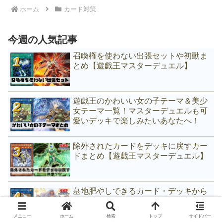
ホーム
カード対策
今週の人気記事
召喚権を使わない出張セットや初動ま
とめ【遊戯王マスターデュエル】
遊戯王のかわいい女の子テーマ＆美少
女テーマ一覧！マスターデュエルも可
愛いデッキで楽しみたいあなたへ！
除外されたカードをデッキに戻すカー
ドまとめ【遊戯王マスターデュエル】
墓地肥やしできるカード・デッキから
墓地に送るカードまとめ【遊戯王】
メニュー
ホーム
検索
トップ
サイドバー