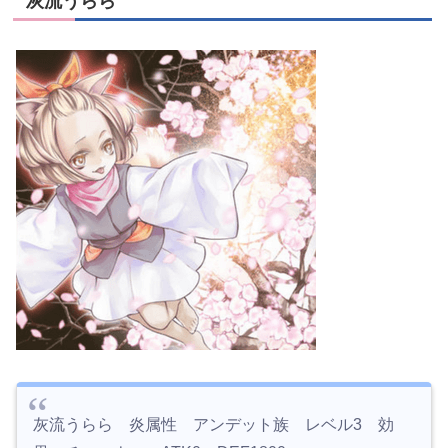
灰流うらら
灰流うらら 炎属性 アンデット族 レベル3 効