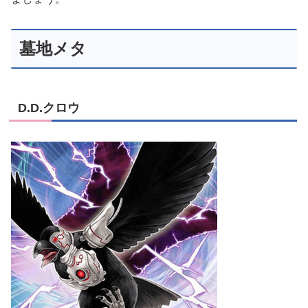
墓地メタ
D.D.クロウ