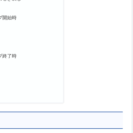
プ開始時
プ終了時