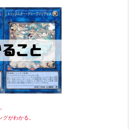
。
ング
がわかる。