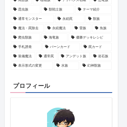
昆虫族
獣戦士族
テーマ紹介
通常モンスター
永続罠
獣族
魔法・罠除去
永続魔法
雷族
魚族
爬虫類族
海竜族
優勝デッキレシピ
手札誘発
バーンカード
罠カード
装備魔法
通常罠
アンデット族
岩石族
表示形式の変更
水族
幻神獣族
プロフィール