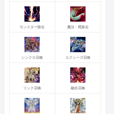
モンスター除去
魔法・罠除去
シンクロ召喚
エクシーズ召喚
リンク召喚
融合召喚