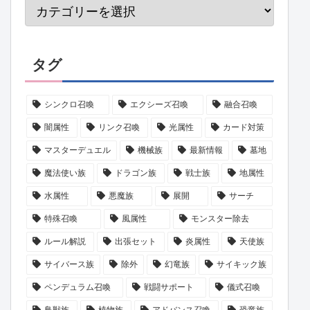
タグ
シンクロ召喚
エクシーズ召喚
融合召喚
闇属性
リンク召喚
光属性
カード対策
マスターデュエル
機械族
最新情報
墓地
魔法使い族
ドラゴン族
戦士族
地属性
水属性
悪魔族
展開
サーチ
特殊召喚
風属性
モンスター除去
ルール解説
出張セット
炎属性
天使族
サイバース族
除外
幻竜族
サイキック族
ペンデュラム召喚
戦闘サポート
儀式召喚
鳥獣族
植物族
アドバンス召喚
恐竜族