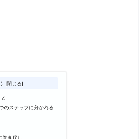
じ
こと
4つのステップに分かれる
の巻き戻し