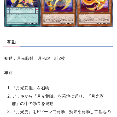
初動
初動：月光彩雛、月光虎 計2枚
手順
『月光彩雛』を召喚
デッキから『月光黄鼬』を墓地に送り、『月光彩
雛』の①の効果を発動
『月光虎』をPゾーンで発動、効果を発動して墓地の