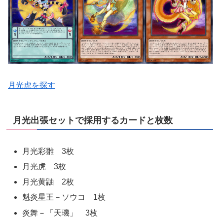
月光虎を探す
月光出張セットで採用するカードと枚数
月光彩雛 3枚
月光虎 3枚
月光黄鼬 2枚
魁炎星王－ソウコ 1枚
炎舞－「天璣」 3枚