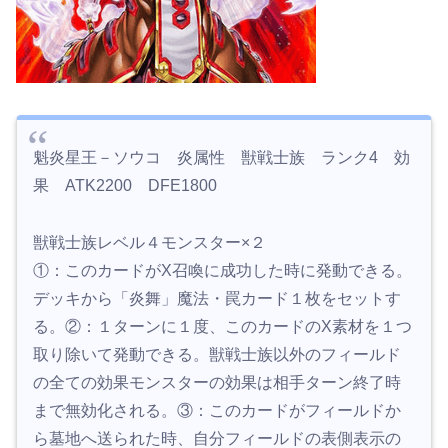
魁炎星王－ソウコ 炎属性 獣戦士族 ランク4 効
果 ATK2200 DFE1800
獣戦士族レベル４モンスター×２
①：このカードがX召喚に成功した時に発動できる。
デッキから「炎舞」魔法・罠カード１枚をセットす
る。②：１ターンに１度、このカードのX素材を１つ
取り除いて発動できる。獣戦士族以外のフィールド
の全ての効果モンスターの効果は相手ターン終了時
まで無効化される。③：このカードがフィールドか
ら墓地へ送られた時、自分フィールドの表側表示の