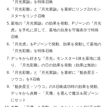
『月光黄鼬』を特殊召喚
『月光彩雛』と『月光黄鼬』を素材にリンク2のモン
スターをリンク召喚
墓地の『月光黄鼬』の効果を発動、Pゾーンの『月光
虎』を手札に戻して、墓地の自身を守備表示で特殊
召喚
『月光虎』をPゾーンで発動、効果を発動して墓地の
『月光彩雛』を特殊召喚
デッキから好きな『月光』モンスター1体を墓地に送
り、『月光彩雛』の①の効果を発動（効果は無効）
『月光彩雛』と『月光黄鼬』を素材に『魁炎星王－
ソウコ』をX召喚
『魁炎星王－ソウコ』のX召喚成功時の効果を発動、
デッキから炎舞－「天璣」を選んで魔法＆罠ゾーン
にセット