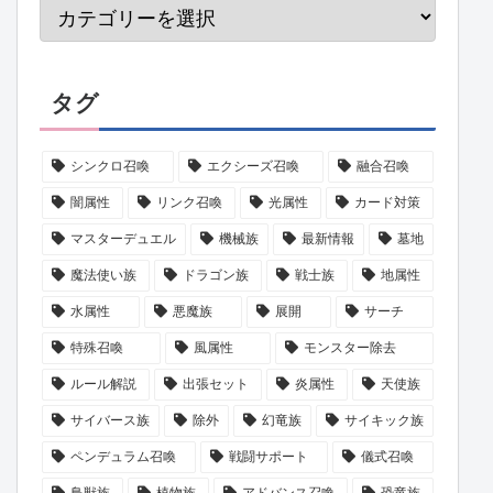
タグ
シンクロ召喚
エクシーズ召喚
融合召喚
闇属性
リンク召喚
光属性
カード対策
マスターデュエル
機械族
最新情報
墓地
魔法使い族
ドラゴン族
戦士族
地属性
水属性
悪魔族
展開
サーチ
特殊召喚
風属性
モンスター除去
ルール解説
出張セット
炎属性
天使族
サイバース族
除外
幻竜族
サイキック族
ペンデュラム召喚
戦闘サポート
儀式召喚
鳥獣族
植物族
アドバンス召喚
恐竜族