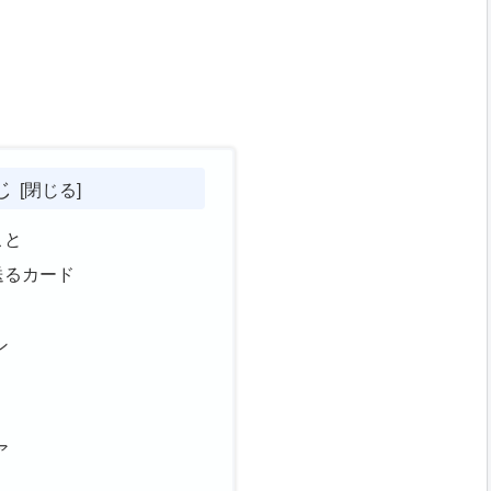
じ
こと
送るカード
ン
ア