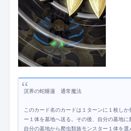
溟界の蛇睡蓮 通常魔法
このカード名のカードは１ターンに１枚しか
ー１体を墓地へ送る。その後、自分の墓地に
自分の墓地から爬虫類族モンスター１体を選