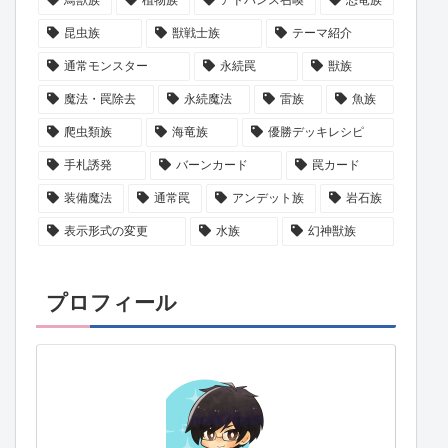
昆虫族
獣戦士族
テーマ紹介
通常モンスター
永続罠
獣族
魔法・罠除去
永続魔法
雷族
魚族
爬虫類族
海竜族
優勝デッキレシピ
手札誘発
バーンカード
罠カード
装備魔法
通常罠
アンデット族
岩石族
表示形式の変更
水族
幻神獣族
プロフィール