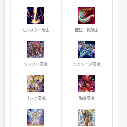
モンスター除去
魔法・罠除去
シンクロ召喚
エクシーズ召喚
リンク召喚
融合召喚