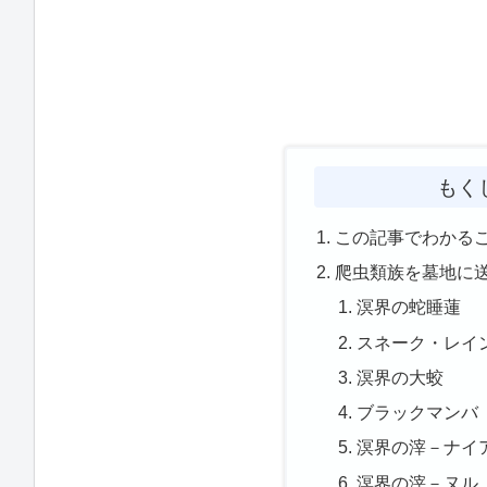
もく
この記事でわかる
爬虫類族を墓地に
溟界の蛇睡蓮
スネーク・レイ
溟界の大蛟
ブラックマンバ
溟界の滓－ナイ
溟界の滓－ヌル