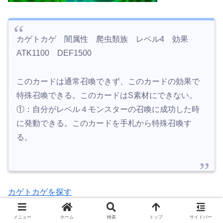
カゲトカゲ 闇属性 爬虫類族 レベル4 効果
ATK1100 DEF1500
このカードは通常召喚できず、このカードの効果で
特殊召喚できる。このカードはS素材にできない。
①：自分がレベル４モンスターの召喚に成功した時
に発動できる。このカードを手札から特殊召喚す
る。
カゲトカゲを探す
メニュー
ホーム
検索
トップ
サイドバー
自分がレベル4モンスターの召喚に成功した時に発動
で