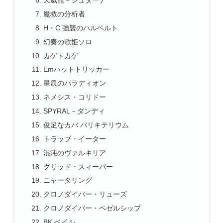
天威龍－シュターナ
魔救の分析者
H・C 強襲のハルベルト
幻奏の歌姫ソロ
カゲトカゲ
Emハットトリッカー
星辰のパラディオン
ネメシス・コリドー
SPYRAL－ダンディ
俊足なカバ バリキテリウム
トラップ・イーター
混沌のヴァルキリア
グリッド・スィーパー
ニャータリング
クロノダイバー・リューズ
クロノダイバー・ベゼルシップ
BK ベイル