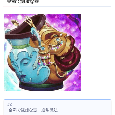
金満で謙虚な壺
金満で謙虚な壺 通常魔法