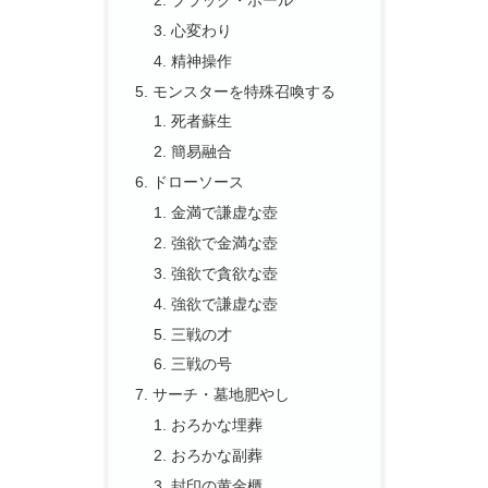
心変わり
精神操作
モンスターを特殊召喚する
死者蘇生
簡易融合
ドローソース
金満で謙虚な壺
強欲で金満な壺
強欲で貪欲な壺
強欲で謙虚な壺
三戦の才
三戦の号
サーチ・墓地肥やし
おろかな埋葬
おろかな副葬
封印の黄金櫃