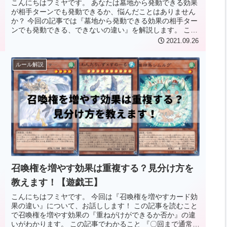
こんにちはフミヤです。 あなたは墓地から発動できる効果
が相手ターンでも発動できるか、悩んだことはありません
か？ 今回の記事では『墓地から発動できる効果の相手ター
ンでも発動できる、できないの違い』を解説します。 これ
を読んでわかること 相手タ...
2021.09.26
ルール解説
召喚権を増やす効果は重複する？見分け方を
教えます！【遊戯王】
こんにちはフミヤです。 今回は『召喚権を増やすカード効
果の違い』について、お話しします！ この記事を読むこと
で召喚権を増やす効果の『重ねがけができるか否か』の違
いがわかります。 この記事でわかること 『〇回まで通常召