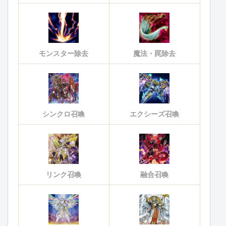
モンスター除去
魔法・罠除去
シンクロ召喚
エクシーズ召喚
リンク召喚
融合召喚