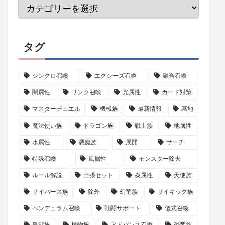
タグ
シンクロ召喚
エクシーズ召喚
融合召喚
闇属性
リンク召喚
光属性
カード対策
マスターデュエル
機械族
最新情報
墓地
魔法使い族
ドラゴン族
戦士族
地属性
水属性
悪魔族
展開
サーチ
特殊召喚
風属性
モンスター除去
ルール解説
出張セット
炎属性
天使族
サイバース族
除外
幻竜族
サイキック族
ペンデュラム召喚
戦闘サポート
儀式召喚
鳥獣族
植物族
アドバンス召喚
恐竜族