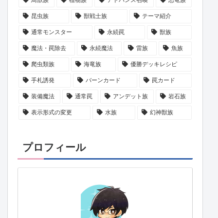
昆虫族
獣戦士族
テーマ紹介
通常モンスター
永続罠
獣族
魔法・罠除去
永続魔法
雷族
魚族
爬虫類族
海竜族
優勝デッキレシピ
手札誘発
バーンカード
罠カード
装備魔法
通常罠
アンデット族
岩石族
表示形式の変更
水族
幻神獣族
プロフィール