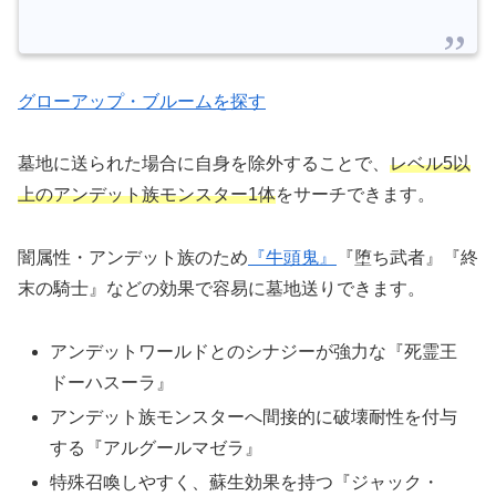
グローアップ・ブルームを探す
墓地に送られた場合に自身を除外することで、
レベル5以
上のアンデット族モンスター1体
をサーチできます。
闇属性・アンデット族のため
『牛頭鬼』
『堕ち武者』『終
末の騎士』などの効果で容易に墓地送りできます。
アンデットワールドとのシナジーが強力な『死霊王
ドーハスーラ』
アンデット族モンスターへ間接的に破壊耐性を付与
する『アルグールマゼラ』
特殊召喚しやすく、蘇生効果を持つ『ジャック・