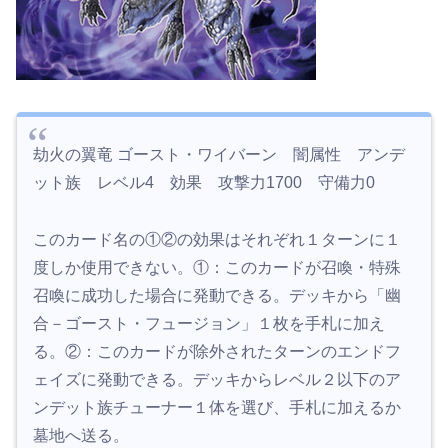
劫火の翼竜 ゴースト・ワイバーン 闇属性 アンデ
ット族 レベル4 効果 攻撃力1700 守備力0
このカード名の①②の効果はそれぞれ１ターンに１
度しか使用できない。①：このカードが召喚・特殊
召喚に成功した場合に発動できる。デッキから「幽
合－ゴースト・フュージョン」１枚を手札に加え
る。②：このカードが除外されたターンのエンドフ
ェイズに発動できる。デッキからレベル２以下のア
ンデット族チューナー１体を選び、手札に加えるか
墓地へ送る。